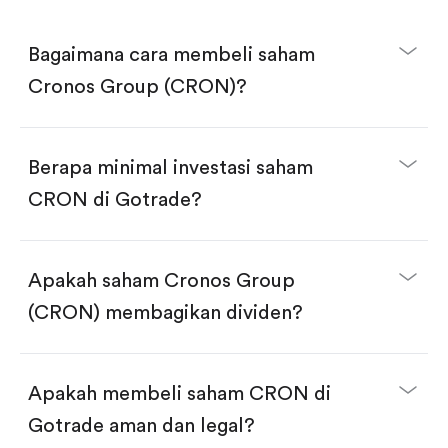
Bagaimana cara membeli saham
Cronos Group (CRON)?
Berapa minimal investasi saham
CRON di Gotrade?
Download aplikasi Gotrade di App Store atau Play
Store.
Buka akun dan selesaikan KYC.
Apakah saham Cronos Group
Lakukan deposit.
Cari kode "CRON", lalu klik "Trade".
(CRON) membagikan dividen?
Klik tombol "Buy".
Masukkan jumlah saham yang akan dibeli, terdapat
dua pilihan:
Beli saham CRON per jumlah saham.
Apakah membeli saham CRON di
Beli saham secara fractional dalam jumlah
dollar, bisa mulai dari $1.
Gotrade aman dan legal?
Swipe up untuk konfirmasi order, pembelian