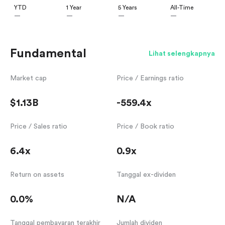
YTD
1 Year
5 Years
All-Time
—
—
—
—
Fundamental
Lihat selengkapnya
Market cap
Price / Earnings ratio
$1.13B
-559.4x
Price / Sales ratio
Price / Book ratio
6.4x
0.9x
Return on assets
Tanggal ex-dividen
0.0%
N/A
Tanggal pembayaran terakhir
Jumlah dividen