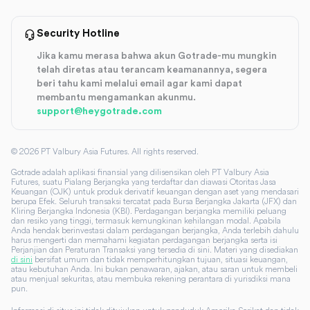
Security Hotline
Jika kamu merasa bahwa akun Gotrade-mu mungkin
telah diretas atau terancam keamanannya, segera
beri tahu kami melalui email agar kami dapat
membantu mengamankan akunmu.
support@heygotrade.com
©
2026
PT Valbury Asia Futures. All rights reserved.
Gotrade adalah aplikasi finansial yang dilisensikan oleh PT Valbury Asia
Futures, suatu Pialang Berjangka yang terdaftar dan diawasi Otoritas Jasa
Keuangan (OJK) untuk produk derivatif keuangan dengan aset yang mendasari
berupa Efek. Seluruh transaksi tercatat pada Bursa Berjangka Jakarta (JFX) dan
Kliring Berjangka Indonesia (KBI). Perdagangan berjangka memiliki peluang
dan resiko yang tinggi, termasuk kemungkinan kehilangan modal. Apabila
Anda hendak berinvestasi dalam perdagangan berjangka, Anda terlebih dahulu
harus mengerti dan memahami kegiatan perdagangan berjangka serta isi
Perjanjian dan Peraturan Transaksi yang tersedia di sini. Materi yang disediakan
di sini
bersifat umum dan tidak memperhitungkan tujuan, situasi keuangan,
atau kebutuhan Anda. Ini bukan penawaran, ajakan, atau saran untuk membeli
atau menjual sekuritas, atau membuka rekening perantara di yurisdiksi mana
pun.