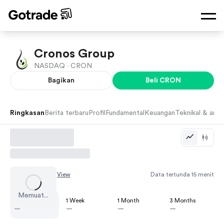
Cronos Group
NASDAQ ·
CRON
Bagikan
Beli
CRON
Ringkasan
Berita terbaru
Profil
Fundamental
Keuangan
Teknikal & anali
Chart by
TradingView
Data tertunda 15 menit
Memuat...
1 Day
1 Week
1 Month
3 Months
—
—
—
—