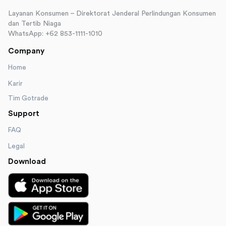
Layanan Konsumen – Direktorat Jenderal Perlindungan Konsumen
dan Tertib Niaga
WhatsApp: +62 853-1111-1010
Company
Home
Karir
Tim Gotrade
Support
FAQ
Legal
Download