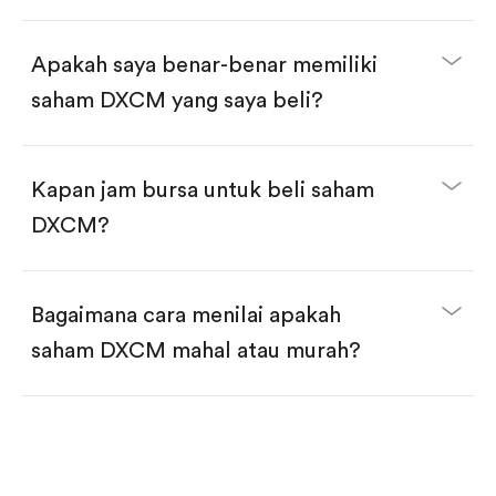
selesai!
Apakah saya benar-benar memiliki
saham DXCM yang saya beli?
Kapan jam bursa untuk beli saham
DXCM?
Bagaimana cara menilai apakah
saham DXCM mahal atau murah?
Bandingkan valuasi (mis. P/E, P/S) dengan rata-rata
historis atau kompetitor.