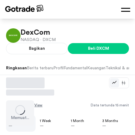
DexCom
NASDAQ ·
DXCM
Bagikan
Beli
DXCM
Ringkasan
Berita terbaru
Profil
Fundamental
Keuangan
Teknikal & anali
Chart by
TradingView
Data tertunda 15 menit
Memuat...
1 Day
1 Week
1 Month
3 Months
—
—
—
—