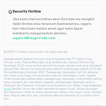
Security Hotline
Jika kamu merasa bahwa akun Gotrade-mu mungkin
telah diretas atau terancam keamanannya, segera
beri tahu kami melalui email agar kami dapat
membantu mengamankan akunmu.
support@heygotrade.com
©
2026
PT Valbury Asia Futures. All rights reserved.
Gotrade adalah aplikasi finansial yang dilisensikan oleh PT Valbury Asia
Futures, suatu Pialang Berjangka yang terdaftar dan diawasi Otoritas Jasa
Keuangan (OJK) untuk produk derivatif keuangan dengan aset yang mendasari
berupa Efek. Seluruh transaksi tercatat pada Bursa Berjangka Jakarta (JFX) dan
Kliring Berjangka Indonesia (KBI). Perdagangan berjangka memiliki peluang
dan resiko yang tinggi, termasuk kemungkinan kehilangan modal. Apabila
Anda hendak berinvestasi dalam perdagangan berjangka, Anda terlebih dahulu
harus mengerti dan memahami kegiatan perdagangan berjangka serta isi
Perjanjian dan Peraturan Transaksi yang tersedia di sini. Materi yang disediakan
di sini
bersifat umum dan tidak memperhitungkan tujuan, situasi keuangan,
atau kebutuhan Anda. Ini bukan penawaran, ajakan, atau saran untuk membeli
atau menjual sekuritas, atau membuka rekening perantara di yurisdiksi mana
pun.