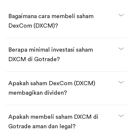
Bagaimana cara membeli saham
DexCom (DXCM)?
Berapa minimal investasi saham
DXCM di Gotrade?
Download aplikasi Gotrade di App Store atau Play
Store.
Buka akun dan selesaikan KYC.
Apakah saham DexCom (DXCM)
Lakukan deposit.
Cari kode "DXCM", lalu klik "Trade".
membagikan dividen?
Klik tombol "Buy".
Masukkan jumlah saham yang akan dibeli, terdapat
dua pilihan:
Beli saham DXCM per jumlah saham.
Apakah membeli saham DXCM di
Beli saham secara fractional dalam jumlah
dollar, bisa mulai dari $1.
Gotrade aman dan legal?
Swipe up untuk konfirmasi order, pembelian