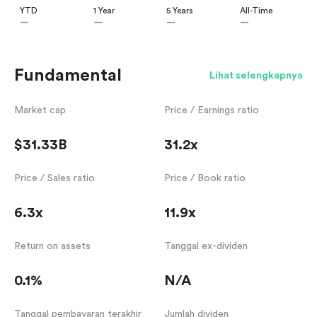
YTD
1 Year
5 Years
All-Time
—
—
—
—
Fundamental
Lihat selengkapnya
Market cap
Price / Earnings ratio
$31.33B
31.2x
Price / Sales ratio
Price / Book ratio
6.3x
11.9x
Return on assets
Tanggal ex-dividen
0.1%
N/A
Tanggal pembayaran terakhir
Jumlah dividen