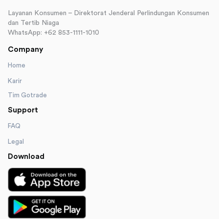
Layanan Konsumen – Direktorat Jenderal Perlindungan Konsumen
dan Tertib Niaga
WhatsApp: +62 853-1111-1010
Company
Home
Karir
Tim Gotrade
Support
FAQ
Legal
Download