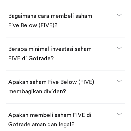
Bagaimana cara membeli saham
Five Below (FIVE)?
Berapa minimal investasi saham
FIVE di Gotrade?
Download aplikasi Gotrade di App Store atau Play
Store.
Buka akun dan selesaikan KYC.
Apakah saham Five Below (FIVE)
Lakukan deposit.
Cari kode "FIVE", lalu klik "Trade".
membagikan dividen?
Klik tombol "Buy".
Masukkan jumlah saham yang akan dibeli, terdapat
dua pilihan:
Beli saham FIVE per jumlah saham.
Apakah membeli saham FIVE di
Beli saham secara fractional dalam jumlah
dollar, bisa mulai dari $1.
Gotrade aman dan legal?
Swipe up untuk konfirmasi order, pembelian