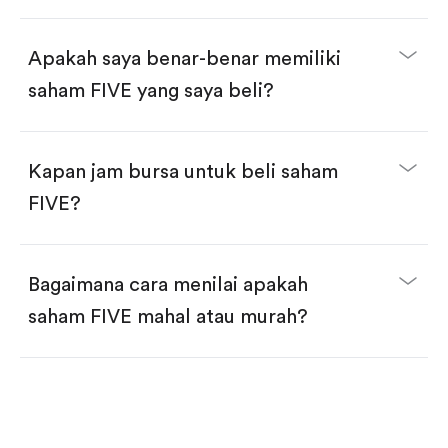
selesai!
Apakah saya benar-benar memiliki
saham FIVE yang saya beli?
Kapan jam bursa untuk beli saham
FIVE?
Bagaimana cara menilai apakah
saham FIVE mahal atau murah?
Bandingkan valuasi (mis. P/E, P/S) dengan rata-rata
historis atau kompetitor.