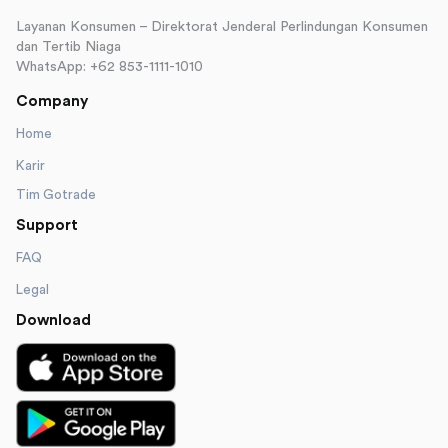
Layanan Konsumen – Direktorat Jenderal Perlindungan Konsumen
dan Tertib Niaga
WhatsApp: +62 853-1111-1010
Company
Home
Karir
Tim Gotrade
Support
FAQ
Legal
Download