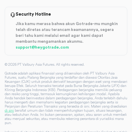
Security Hotline
Jika kamu merasa bahwa akun Gotrade-mu mungkin
telah diretas atau terancam keamanannya, segera
beri tahu kami melalui email agar kami dapat
membantu mengamankan akunmu.
support@heygotrade.com
©
2026
PT Valbury Asia Futures. All rights reserved.
Gotrade adalah aplikasi finansial yang dilisensikan oleh PT Valbury Asia
Futures, suatu Pialang Berjangka yang terdaftar dan diawasi Otoritas Jasa
Keuangan (OJK) untuk produk derivatif keuangan dengan aset yang mendasari
berupa Efek. Seluruh transaksi tercatat pada Bursa Berjangka Jakarta (JFX) dan
Kliring Berjangka Indonesia (KBI). Perdagangan berjangka memiliki peluang
dan resiko yang tinggi, termasuk kemungkinan kehilangan modal. Apabila
Anda hendak berinvestasi dalam perdagangan berjangka, Anda terlebih dahulu
harus mengerti dan memahami kegiatan perdagangan berjangka serta isi
Perjanjian dan Peraturan Transaksi yang tersedia di sini. Materi yang disediakan
di sini
bersifat umum dan tidak memperhitungkan tujuan, situasi keuangan,
atau kebutuhan Anda. Ini bukan penawaran, ajakan, atau saran untuk membeli
atau menjual sekuritas, atau membuka rekening perantara di yurisdiksi mana
pun.