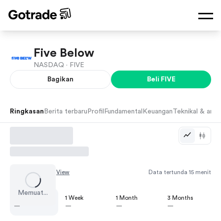
Five Below
NASDAQ ·
FIVE
Bagikan
Beli
FIVE
Ringkasan
Berita terbaru
Profil
Fundamental
Keuangan
Teknikal & anali
Chart by
TradingView
Data tertunda 15 menit
Memuat...
1 Day
1 Week
1 Month
3 Months
—
—
—
—