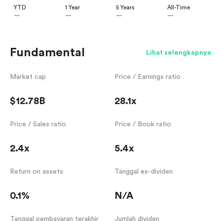
YTD
1 Year
5 Years
All-Time
—
—
—
—
Fundamental
Lihat selengkapnya
Market cap
Price / Earnings ratio
$12.78B
28.1x
Price / Sales ratio
Price / Book ratio
2.4x
5.4x
Return on assets
Tanggal ex-dividen
0.1%
N/A
Tanggal pembayaran terakhir
Jumlah dividen