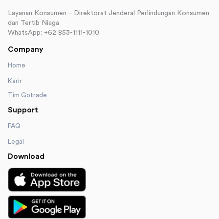
Layanan Konsumen – Direktorat Jenderal Perlindungan Konsumen
dan Tertib Niaga
WhatsApp: +62 853-1111-1010
Company
Home
Karir
Tim Gotrade
Support
FAQ
Legal
Download