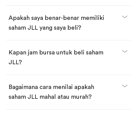
selesai!
Apakah saya benar-benar memiliki
saham JLL yang saya beli?
Kapan jam bursa untuk beli saham
JLL?
Bagaimana cara menilai apakah
saham JLL mahal atau murah?
Bandingkan valuasi (mis. P/E, P/S) dengan rata-rata
historis atau kompetitor.