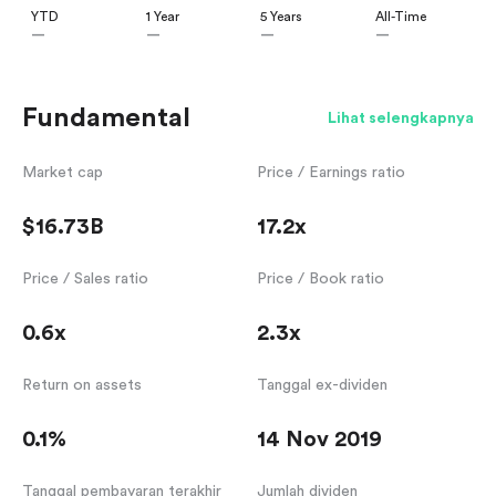
YTD
1 Year
5 Years
All-Time
—
—
—
—
Fundamental
Lihat selengkapnya
Market cap
Price / Earnings ratio
$16.73B
17.2x
Price / Sales ratio
Price / Book ratio
0.6x
2.3x
Return on assets
Tanggal ex-dividen
0.1%
14 Nov 2019
Tanggal pembayaran terakhir
Jumlah dividen