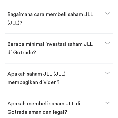
Bagaimana cara membeli saham JLL
(JLL)?
Berapa minimal investasi saham JLL
di Gotrade?
Download aplikasi Gotrade di App Store atau Play
Store.
Buka akun dan selesaikan KYC.
Apakah saham JLL (JLL)
Lakukan deposit.
Cari kode "JLL", lalu klik "Trade".
membagikan dividen?
Klik tombol "Buy".
Masukkan jumlah saham yang akan dibeli, terdapat
dua pilihan:
Beli saham JLL per jumlah saham.
Apakah membeli saham JLL di
Beli saham secara fractional dalam jumlah
dollar, bisa mulai dari $1.
Gotrade aman dan legal?
Swipe up untuk konfirmasi order, pembelian