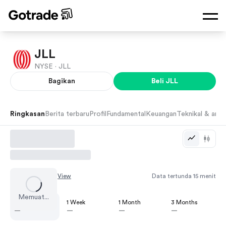
JLL
NYSE ·
JLL
Bagikan
Beli
JLL
Ringkasan
Berita terbaru
Profil
Fundamental
Keuangan
Teknikal & anali
Chart by
TradingView
Data tertunda 15 menit
Memuat...
1 Day
1 Week
1 Month
3 Months
—
—
—
—