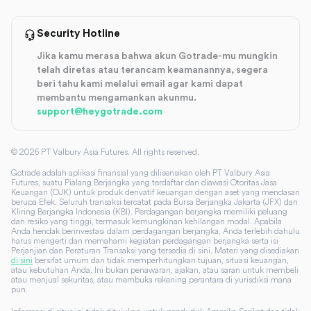
Security Hotline
Jika kamu merasa bahwa akun Gotrade-mu mungkin
telah diretas atau terancam keamanannya, segera
beri tahu kami melalui email agar kami dapat
membantu mengamankan akunmu.
support@heygotrade.com
©
2026
PT Valbury Asia Futures. All rights reserved.
Gotrade adalah aplikasi finansial yang dilisensikan oleh PT Valbury Asia
Futures, suatu Pialang Berjangka yang terdaftar dan diawasi Otoritas Jasa
Keuangan (OJK) untuk produk derivatif keuangan dengan aset yang mendasari
berupa Efek. Seluruh transaksi tercatat pada Bursa Berjangka Jakarta (JFX) dan
Kliring Berjangka Indonesia (KBI). Perdagangan berjangka memiliki peluang
dan resiko yang tinggi, termasuk kemungkinan kehilangan modal. Apabila
Anda hendak berinvestasi dalam perdagangan berjangka, Anda terlebih dahulu
harus mengerti dan memahami kegiatan perdagangan berjangka serta isi
Perjanjian dan Peraturan Transaksi yang tersedia di sini. Materi yang disediakan
di sini
bersifat umum dan tidak memperhitungkan tujuan, situasi keuangan,
atau kebutuhan Anda. Ini bukan penawaran, ajakan, atau saran untuk membeli
atau menjual sekuritas, atau membuka rekening perantara di yurisdiksi mana
pun.