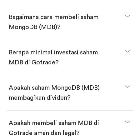
Bagaimana cara membeli saham
MongoDB (MDB)?
Berapa minimal investasi saham
MDB di Gotrade?
Download aplikasi Gotrade di App Store atau Play
Store.
Buka akun dan selesaikan KYC.
Apakah saham MongoDB (MDB)
Lakukan deposit.
Cari kode "MDB", lalu klik "Trade".
membagikan dividen?
Klik tombol "Buy".
Masukkan jumlah saham yang akan dibeli, terdapat
dua pilihan:
Beli saham MDB per jumlah saham.
Apakah membeli saham MDB di
Beli saham secara fractional dalam jumlah
dollar, bisa mulai dari $1.
Gotrade aman dan legal?
Swipe up untuk konfirmasi order, pembelian