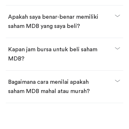
selesai!
Apakah saya benar-benar memiliki
saham MDB yang saya beli?
Kapan jam bursa untuk beli saham
MDB?
Bagaimana cara menilai apakah
saham MDB mahal atau murah?
Bandingkan valuasi (mis. P/E, P/S) dengan rata-rata
historis atau kompetitor.