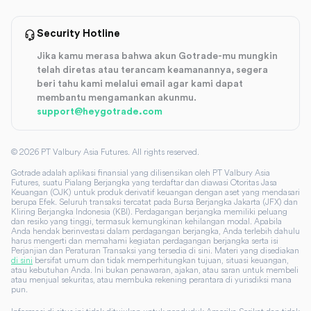
Security Hotline
Jika kamu merasa bahwa akun Gotrade-mu mungkin
telah diretas atau terancam keamanannya, segera
beri tahu kami melalui email agar kami dapat
membantu mengamankan akunmu.
support@heygotrade.com
©
2026
PT Valbury Asia Futures. All rights reserved.
Gotrade adalah aplikasi finansial yang dilisensikan oleh PT Valbury Asia
Futures, suatu Pialang Berjangka yang terdaftar dan diawasi Otoritas Jasa
Keuangan (OJK) untuk produk derivatif keuangan dengan aset yang mendasari
berupa Efek. Seluruh transaksi tercatat pada Bursa Berjangka Jakarta (JFX) dan
Kliring Berjangka Indonesia (KBI). Perdagangan berjangka memiliki peluang
dan resiko yang tinggi, termasuk kemungkinan kehilangan modal. Apabila
Anda hendak berinvestasi dalam perdagangan berjangka, Anda terlebih dahulu
harus mengerti dan memahami kegiatan perdagangan berjangka serta isi
Perjanjian dan Peraturan Transaksi yang tersedia di sini. Materi yang disediakan
di sini
bersifat umum dan tidak memperhitungkan tujuan, situasi keuangan,
atau kebutuhan Anda. Ini bukan penawaran, ajakan, atau saran untuk membeli
atau menjual sekuritas, atau membuka rekening perantara di yurisdiksi mana
pun.