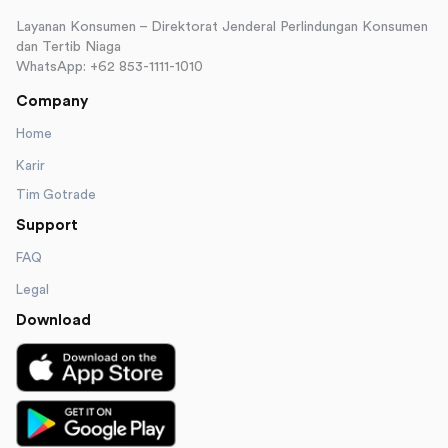
Layanan Konsumen – Direktorat Jenderal Perlindungan Konsumen
dan Tertib Niaga
WhatsApp: +62 853-1111-1010
Company
Home
Karir
Tim Gotrade
Support
FAQ
Legal
Download