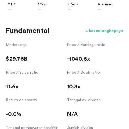
YTD
1 Year
5 Years
All-Time
—
—
—
—
Fundamental
Lihat selengkapnya
Market cap
Price / Earnings ratio
$29.76B
-1040.6x
Price / Sales ratio
Price / Book ratio
11.6x
10.3x
Return on assets
Tanggal ex-dividen
-0.0%
N/A
Tanggal pembayaran terakhir
Jumlah dividen