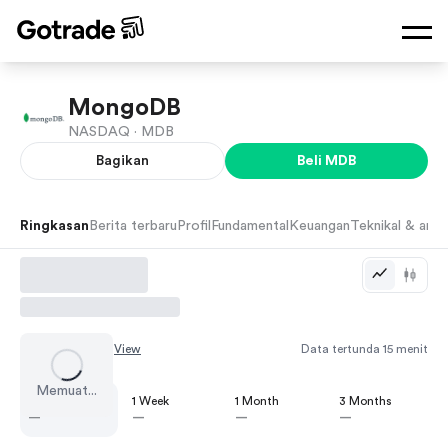
MongoDB
NASDAQ ·
MDB
Bagikan
Beli
MDB
Ringkasan
Berita terbaru
Profil
Fundamental
Keuangan
Teknikal & anali
Chart by
TradingView
Data tertunda 15 menit
Memuat...
1 Day
1 Week
1 Month
3 Months
—
—
—
—