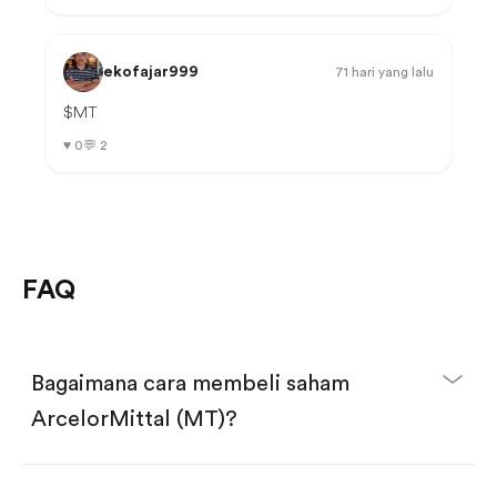
ekofajar999
71 hari yang lalu
$MT
♥
0
💬
2
FAQ
Bagaimana cara membeli saham
ArcelorMittal (MT)?