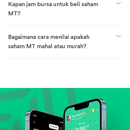
Kapan jam bursa untuk beli saham
MT?
Bagaimana cara menilai apakah
saham MT mahal atau murah?
Bandingkan valuasi (mis. P/E, P/S) dengan rata-rata
historis atau kompetitor.
Lihat pertumbuhan pendapatan & laba.
Cek margin dan arus kas.
Evaluasi prospek bisnis dan posisi perusahaan di
industrinya.