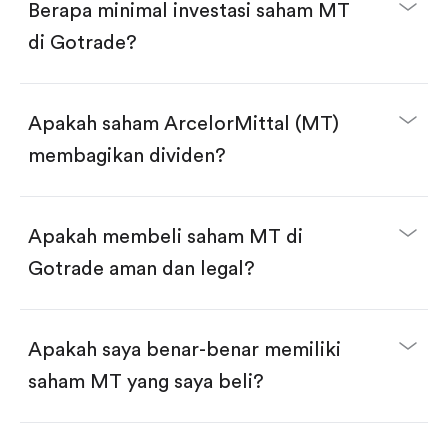
Berapa minimal investasi saham MT
di Gotrade?
Download aplikasi Gotrade di App Store atau Play
Store.
Buka akun dan selesaikan KYC.
Apakah saham ArcelorMittal (MT)
Lakukan deposit.
Cari kode "MT", lalu klik "Trade".
membagikan dividen?
Klik tombol "Buy".
Masukkan jumlah saham yang akan dibeli, terdapat
dua pilihan:
Beli saham MT per jumlah saham.
Apakah membeli saham MT di
Beli saham secara fractional dalam jumlah
dollar, bisa mulai dari $1.
Gotrade aman dan legal?
Swipe up untuk konfirmasi order, pembelian
selesai!
Apakah saya benar-benar memiliki
saham MT yang saya beli?