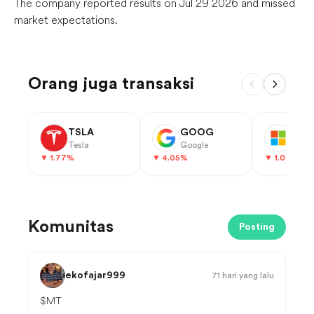
The company reported results on Jul 29 2026 and missed
market expectations.
Orang juga transaksi
TSLA
GOOG
MSF
Tesla
Google
Micr
▼
1.77
%
▼
4.05
%
▼
1.09
%
Komunitas
Posting
ekofajar999
71 hari yang lalu
$MT