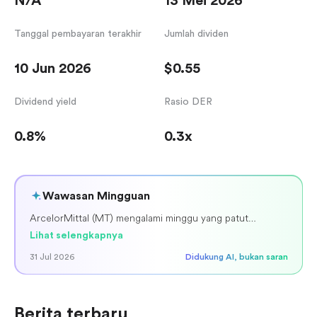
N/A
13 Mei 2026
Tanggal pembayaran terakhir
Jumlah dividen
10 Jun 2026
$0.55
Dividend yield
Rasio DER
0.8%
0.3x
Wawasan Mingguan
ArcelorMittal (MT) mengalami minggu yang patut
diperhatikan didorong oleh laporan pendapatan Q2 2026.
Lihat selengkapnya
Saham mengalami volatilitas di sekitar rilis, yang
31 Jul 2026
Didukung AI, bukan saran
menunjukkan hasil beragam dengan pendapatan
melampaui perkiraan tetapi laba per saham (EPS) meleset.
Namun, prospek positif perusahaan untuk paruh kedua
2026, didukung oleh perbaikan kondisi pasar Eropa dan
Berita terbaru