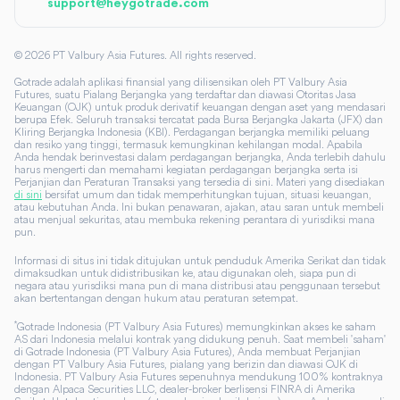
support@heygotrade.com
©
2026
PT Valbury Asia Futures. All rights reserved.
Gotrade adalah aplikasi finansial yang dilisensikan oleh PT Valbury Asia
Futures, suatu Pialang Berjangka yang terdaftar dan diawasi Otoritas Jasa
Keuangan (OJK) untuk produk derivatif keuangan dengan aset yang mendasari
berupa Efek. Seluruh transaksi tercatat pada Bursa Berjangka Jakarta (JFX) dan
Kliring Berjangka Indonesia (KBI). Perdagangan berjangka memiliki peluang
dan resiko yang tinggi, termasuk kemungkinan kehilangan modal. Apabila
Anda hendak berinvestasi dalam perdagangan berjangka, Anda terlebih dahulu
harus mengerti dan memahami kegiatan perdagangan berjangka serta isi
Perjanjian dan Peraturan Transaksi yang tersedia di sini. Materi yang disediakan
di sini
bersifat umum dan tidak memperhitungkan tujuan, situasi keuangan,
atau kebutuhan Anda. Ini bukan penawaran, ajakan, atau saran untuk membeli
atau menjual sekuritas, atau membuka rekening perantara di yurisdiksi mana
pun.
Informasi di situs ini tidak ditujukan untuk penduduk Amerika Serikat dan tidak
dimaksudkan untuk didistribusikan ke, atau digunakan oleh, siapa pun di
negara atau yurisdiksi mana pun di mana distribusi atau penggunaan tersebut
akan bertentangan dengan hukum atau peraturan setempat.
*
Gotrade Indonesia (PT Valbury Asia Futures) memungkinkan akses ke saham
AS dari Indonesia melalui kontrak yang didukung penuh. Saat membeli 'saham'
di Gotrade Indonesia (PT Valbury Asia Futures), Anda membuat Perjanjian
dengan PT Valbury Asia Futures, pialang yang berizin dan diawasi OJK di
Indonesia. PT Valbury Asia Futures sepenuhnya mendukung 100% kontraknya
dengan Alpaca Securities LLC, dealer-broker berlisensi FINRA di Amerika