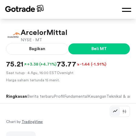
MT
·
$75.21
+
3.38
+
4.71
%
ArcelorMittal
NYSE ·
MT
Bagikan
Beli
MT
75.21
73.77
+3.38 (+4.71%)
-1.44 (-1.91%)
Saat tutup
· 4 Agu, 16:00 EST
Overnight
Harga saham tertunda 15 menit.
Ringkasan
Berita terbaru
Profil
Fundamental
Keuangan
Teknikal & anali
Chart by
TradingView