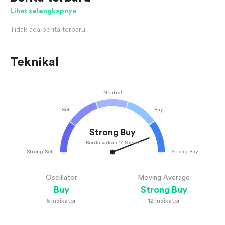
proyek strategis, memberikan sentimen yang berlawanan
Lihat selengkapnya
dengan musim. Saham ditutup pada $65.97,
mencerminkan imbal hasil mingguan -1.19%.
Tidak ada berita terbaru
Teknikal
Neutral
Sell
Buy
Strong Buy
Berdasarkan 17 Sinyal
Strong Sell
Strong Buy
Oscillator
Moving Average
Buy
Strong Buy
5
Indikator
12
Indikator