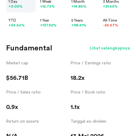
1 Day
1 Week
1 Month
3 Months
+0.00%
+12.72%
+14.86%
+21.45%
YTD
1 Year
5 Years
All-Time
+59.64%
+137.92%
+118.41%
-26.67%
Fundamental
Lihat selengkapnya
Market cap
Price / Earnings ratio
$56.71B
18.2x
Price / Sales ratio
Price / Book ratio
0.9x
1.1x
Return on assets
Tanggal ex-dividen