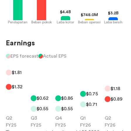
$
4.4B
$
3.2B
$
748.0M
Pendapatan
Beban pokok
Laba kotor
Beban operasi
Laba bersih
Earnings
EPS forecast
Actual EPS
$1.81
$1.32
$1.18
$0.75
$0.62
$0.86
$0.89
$0.71
$0.55
$0.55
Q2
Q3
Q4
Q1
Q2
FY25
FY25
FY25
FY26
FY26