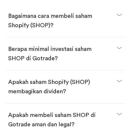
Bagaimana cara membeli saham
Shopify (SHOP)?
Berapa minimal investasi saham
SHOP di Gotrade?
Download aplikasi Gotrade di App Store atau Play
Store.
Buka akun dan selesaikan KYC.
Apakah saham Shopify (SHOP)
Lakukan deposit.
Cari kode "SHOP", lalu klik "Trade".
membagikan dividen?
Klik tombol "Buy".
Masukkan jumlah saham yang akan dibeli, terdapat
dua pilihan:
Beli saham SHOP per jumlah saham.
Apakah membeli saham SHOP di
Beli saham secara fractional dalam jumlah
dollar, bisa mulai dari $1.
Gotrade aman dan legal?
Swipe up untuk konfirmasi order, pembelian