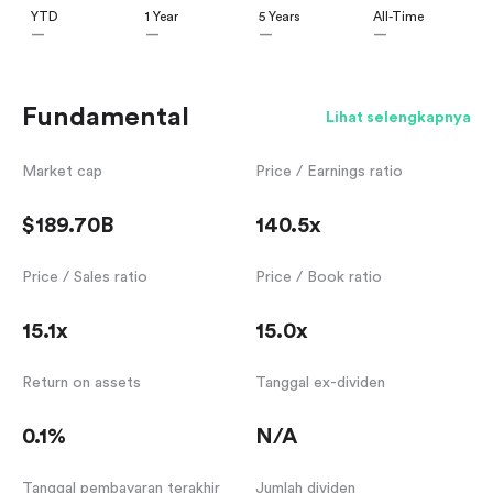
YTD
1 Year
5 Years
All-Time
—
—
—
—
Fundamental
Lihat selengkapnya
Market cap
Price / Earnings ratio
$189.70B
140.5x
Price / Sales ratio
Price / Book ratio
15.1x
15.0x
Return on assets
Tanggal ex-dividen
0.1%
N/A
Tanggal pembayaran terakhir
Jumlah dividen