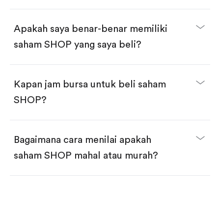
selesai!
Apakah saya benar-benar memiliki
saham SHOP yang saya beli?
Kapan jam bursa untuk beli saham
SHOP?
Bagaimana cara menilai apakah
saham SHOP mahal atau murah?
Bandingkan valuasi (mis. P/E, P/S) dengan rata-rata
historis atau kompetitor.