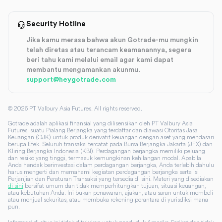
Security Hotline
Jika kamu merasa bahwa akun Gotrade-mu mungkin
telah diretas atau terancam keamanannya, segera
beri tahu kami melalui email agar kami dapat
membantu mengamankan akunmu.
support@heygotrade.com
©
2026
PT Valbury Asia Futures. All rights reserved.
Gotrade adalah aplikasi finansial yang dilisensikan oleh PT Valbury Asia
Futures, suatu Pialang Berjangka yang terdaftar dan diawasi Otoritas Jasa
Keuangan (OJK) untuk produk derivatif keuangan dengan aset yang mendasari
berupa Efek. Seluruh transaksi tercatat pada Bursa Berjangka Jakarta (JFX) dan
Kliring Berjangka Indonesia (KBI). Perdagangan berjangka memiliki peluang
dan resiko yang tinggi, termasuk kemungkinan kehilangan modal. Apabila
Anda hendak berinvestasi dalam perdagangan berjangka, Anda terlebih dahulu
harus mengerti dan memahami kegiatan perdagangan berjangka serta isi
Perjanjian dan Peraturan Transaksi yang tersedia di sini. Materi yang disediakan
di sini
bersifat umum dan tidak memperhitungkan tujuan, situasi keuangan,
atau kebutuhan Anda. Ini bukan penawaran, ajakan, atau saran untuk membeli
atau menjual sekuritas, atau membuka rekening perantara di yurisdiksi mana
pun.