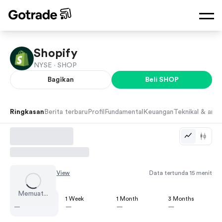
Shopify
NYSE ·
SHOP
Bagikan
Beli
SHOP
Ringkasan
Berita terbaru
Profil
Fundamental
Keuangan
Teknikal & anali
Chart by
TradingView
Data tertunda 15 menit
Memuat...
1 Day
1 Week
1 Month
3 Months
—
—
—
—