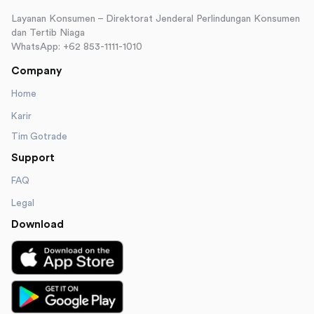
Layanan Konsumen – Direktorat Jenderal Perlindungan Konsumen
dan Tertib Niaga
WhatsApp: +62 853-1111-1010
Company
Home
Karir
Tim Gotrade
Support
FAQ
Legal
Download