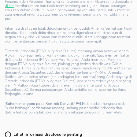
Perjanjian dan Peraturan Transaksi yang tersedia di sini. Materi yang disediakan
di sini
bersifat umum dan tidak memperhitungkan tujuan, situasi keuangan,
atau kebutuhan Anda. Ini bukan penawaran, ajakan, atau saran untuk membeli
atau menjual sekuritas, atau membuka rekening perantara di yurisdiksi mana
pun.
Informasi di situs ini tidak ditujukan untuk penduduk Amerika Serikat dan tidak
dimaksudkan untuk didistribusikan ke, atau digunakan oleh, siapa pun di
negara atau yurisdiksi mana pun di mana distribusi atau penggunaan tersebut
akan bertentangan dengan hukum atau peraturan setempat.
*
Gotrade Indonesia (PT Valbury Asia Futures) memungkinkan akses ke saham
AS dari Indonesia melalui kontrak yang didukung penuh. Saat membeli 'saham'
di Gotrade Indonesia (PT Valbury Asia Futures), Anda membuat Perjanjian
dengan PT Valbury Asia Futures, pialang yang berizin dan diawasi OJK di
Indonesia. PT Valbury Asia Futures sepenuhnya mendukung 100% kontraknya
dengan Alpaca Securities LLC, dealer-broker berlisensi FINRA di Amerika
Serikat. Untuk setiap saham (atau sebagian kecil darinya) yang Anda pegang di
Gotrade Indonesia (PT Valbury Asia Futures), ada saham terkait yang dipegang
oleh PT Valbury Asia Futures dalam rekening pialang terpisah di Alpaca
Securities LLC. Semua perdagangan Anda terdaftar dan dilaporkan ke Bursa
Berjangka Jakarta.
dan tidak mengacu pada
'Saham' mengacu pada Kontrak Derivatif PALN
"surat berharga" berdasarkan undang-undang pasar modal Indonesia dan
dalam hal apa pun tidak boleh dianggap sebagai penawaran umum efek.
Lihat informasi disclosure penting