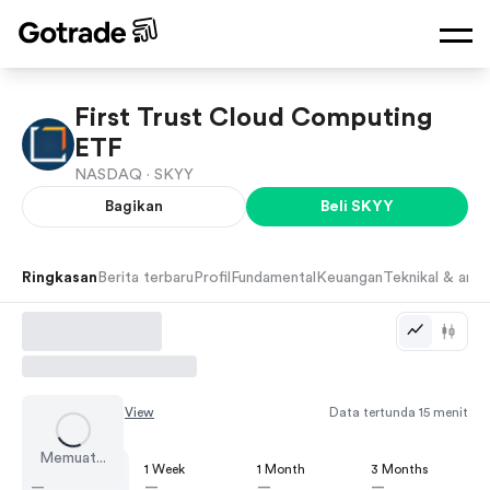
First Trust Cloud Computing
ETF
NASDAQ ·
SKYY
Bagikan
Beli
SKYY
Ringkasan
Berita terbaru
Profil
Fundamental
Keuangan
Teknikal & anali
Chart by
TradingView
Data tertunda 15 menit
Memuat...
1 Day
1 Week
1 Month
3 Months
—
—
—
—