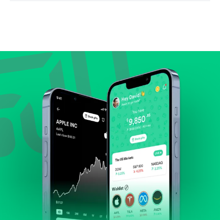
Bandingkan valuasi (mis. P/E, P/S) dengan rata-rata
historis atau kompetitor.
Lihat pertumbuhan pendapatan & laba.
Cek margin dan arus kas.
Evaluasi prospek bisnis dan posisi perusahaan di
industrinya.