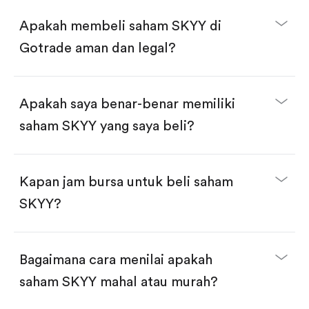
Beli saham secara fractional dalam jumlah
dollar, bisa mulai dari $1.
Apakah membeli saham SKYY di
Swipe up untuk konfirmasi order, pembelian
selesai!
Gotrade aman dan legal?
Apakah saya benar-benar memiliki
saham SKYY yang saya beli?
Kapan jam bursa untuk beli saham
SKYY?
Bagaimana cara menilai apakah
saham SKYY mahal atau murah?