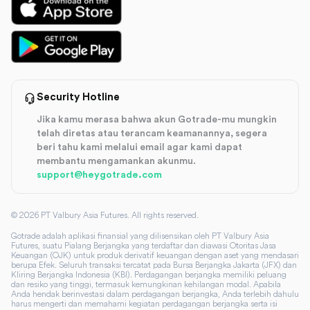
Security Hotline
Jika kamu merasa bahwa akun Gotrade-mu mungkin
telah diretas atau terancam keamanannya, segera
beri tahu kami melalui email agar kami dapat
membantu mengamankan akunmu.
support@heygotrade.com
©
2026
PT Valbury Asia Futures. All rights reserved.
Gotrade adalah aplikasi finansial yang dilisensikan oleh PT Valbury Asia
Futures, suatu Pialang Berjangka yang terdaftar dan diawasi Otoritas Jasa
Keuangan (OJK) untuk produk derivatif keuangan dengan aset yang mendasari
berupa Efek. Seluruh transaksi tercatat pada Bursa Berjangka Jakarta (JFX) dan
Kliring Berjangka Indonesia (KBI). Perdagangan berjangka memiliki peluang
dan resiko yang tinggi, termasuk kemungkinan kehilangan modal. Apabila
Anda hendak berinvestasi dalam perdagangan berjangka, Anda terlebih dahulu
harus mengerti dan memahami kegiatan perdagangan berjangka serta isi