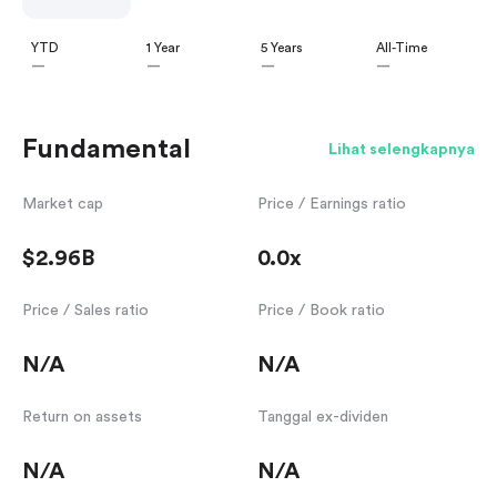
YTD
1 Year
5 Years
All-Time
—
—
—
—
Fundamental
Lihat selengkapnya
Market cap
Price / Earnings ratio
$2.96B
0.0x
Price / Sales ratio
Price / Book ratio
N/A
N/A
Return on assets
Tanggal ex-dividen
N/A
N/A