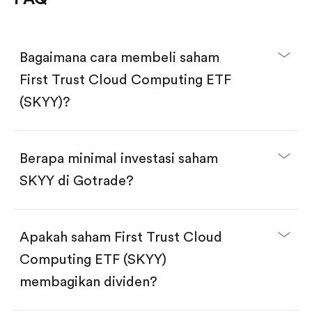
Bagaimana cara membeli saham
First Trust Cloud Computing ETF
(SKYY)?
Berapa minimal investasi saham
SKYY di Gotrade?
Download aplikasi Gotrade di App Store atau Play
Store.
Buka akun dan selesaikan KYC.
Apakah saham First Trust Cloud
Lakukan deposit.
Cari kode "SKYY", lalu klik "Trade".
Computing ETF (SKYY)
Klik tombol "Buy".
Masukkan jumlah saham yang akan dibeli, terdapat
membagikan dividen?
dua pilihan:
Beli saham SKYY per jumlah saham.