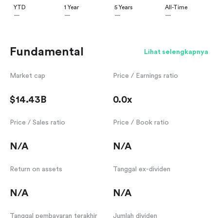
YTD
1 Year
5 Years
All-Time
—
—
—
—
Fundamental
Lihat selengkapnya
Market cap
Price / Earnings ratio
$14.43B
0.0x
Price / Sales ratio
Price / Book ratio
N/A
N/A
Return on assets
Tanggal ex-dividen
N/A
N/A
Tanggal pembayaran terakhir
Jumlah dividen