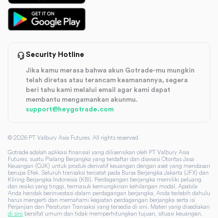
Security Hotline
Jika kamu merasa bahwa akun Gotrade-mu mungkin
telah diretas atau terancam keamanannya, segera
beri tahu kami melalui email agar kami dapat
membantu mengamankan akunmu.
support@heygotrade.com
©
2026
PT Valbury Asia Futures. All rights reserved.
Gotrade adalah aplikasi finansial yang dilisensikan oleh PT Valbury Asia
Futures, suatu Pialang Berjangka yang terdaftar dan diawasi Otoritas Jasa
Keuangan (OJK) untuk produk derivatif keuangan dengan aset yang mendasari
berupa Efek. Seluruh transaksi tercatat pada Bursa Berjangka Jakarta (JFX) dan
Kliring Berjangka Indonesia (KBI). Perdagangan berjangka memiliki peluang
dan resiko yang tinggi, termasuk kemungkinan kehilangan modal. Apabila
Anda hendak berinvestasi dalam perdagangan berjangka, Anda terlebih dahulu
harus mengerti dan memahami kegiatan perdagangan berjangka serta isi
Perjanjian dan Peraturan Transaksi yang tersedia di sini. Materi yang disediakan
di sini
bersifat umum dan tidak memperhitungkan tujuan, situasi keuangan,