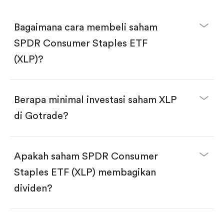
Bagaimana cara membeli saham
SPDR Consumer Staples ETF
(XLP)?
Berapa minimal investasi saham XLP
di Gotrade?
Download aplikasi Gotrade di App Store atau Play
Store.
Buka akun dan selesaikan KYC.
Apakah saham SPDR Consumer
Lakukan deposit.
Cari kode "XLP", lalu klik "Trade".
Staples ETF (XLP) membagikan
Klik tombol "Buy".
Masukkan jumlah saham yang akan dibeli, terdapat
dividen?
dua pilihan:
Beli saham XLP per jumlah saham.
Beli saham secara fractional dalam jumlah
dollar, bisa mulai dari $1.