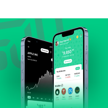
Bandingkan valuasi (mis. P/E, P/S) dengan rata-rata
historis atau kompetitor.
Lihat pertumbuhan pendapatan & laba.
Cek margin dan arus kas.
Evaluasi prospek bisnis dan posisi perusahaan di
industrinya.