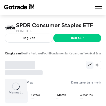
SPDR Consumer Staples ETF
PCQ ·
XLP
Bagikan
Beli
XLP
Ringkasan
Berita terbaru
Profil
Fundamental
Keuangan
Teknikal & anali
Chart by
TradingView
Data tertunda 15 menit
Memuat...
1 Day
1 Week
1 Month
3 Months
—
—
—
—