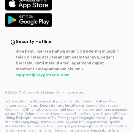
Security Hotline
Jika kamu merasa bahwa akun Gotrade-mu mungkin
telah diretas atau terancam keamanannya, segera
beri tahu kami melalui email agar kami dapat
membantu mengamankan akunmu.
support@heygotrade.com
©
2026
PT Valbury Asia Futures. All rights reserved.
Gotrade adalah aplikasi finansial yang dilisensikan oleh PT Valbury Asia
Futures, suatu Pialang Berjangka yang terdaftar dan diawasi Otoritas Jasa
Keuangan (OJK) untuk produk derivatif keuangan dengan aset yang mendasari
berupa Efek. Seluruh transaksi tercatat pada Bursa Berjangka Jakarta (JFX) dan
Kliring Berjangka Indonesia (KBI). Perdagangan berjangka memiliki peluang
dan resiko yang tinggi, termasuk kemungkinan kehilangan modal. Apabila
Anda hendak berinvestasi dalam perdagangan berjangka, Anda terlebih dahulu
harus mengerti dan memahami kegiatan perdagangan berjangka serta isi