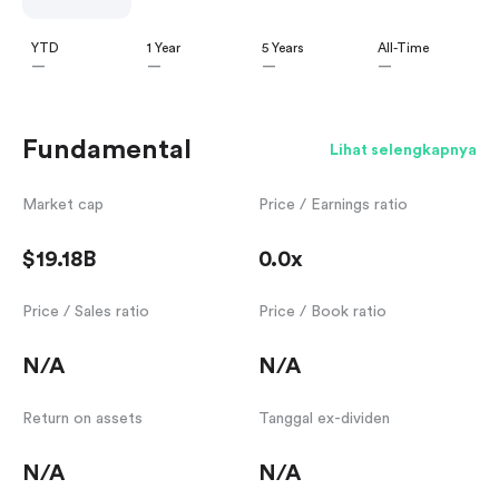
YTD
1 Year
5 Years
All-Time
—
—
—
—
Fundamental
Lihat selengkapnya
Market cap
Price / Earnings ratio
$19.18B
0.0x
Price / Sales ratio
Price / Book ratio
N/A
N/A
Return on assets
Tanggal ex-dividen
N/A
N/A