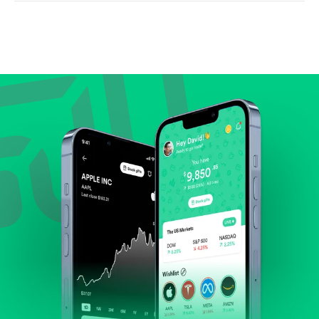
Bandingkan valuasi (mis. P/E, P/S) dengan rata-rata
historis atau kompetitor.
Lihat pertumbuhan pendapatan & laba.
Cek margin dan arus kas.
Evaluasi prospek bisnis dan posisi perusahaan di
industrinya.