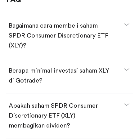
Bagaimana cara membeli saham
SPDR Consumer Discretionary ETF
(XLY)?
Berapa minimal investasi saham XLY
di Gotrade?
Download aplikasi Gotrade di App Store atau Play
Store.
Buka akun dan selesaikan KYC.
Apakah saham SPDR Consumer
Lakukan deposit.
Cari kode "XLY", lalu klik "Trade".
Discretionary ETF (XLY)
Klik tombol "Buy".
Masukkan jumlah saham yang akan dibeli, terdapat
membagikan dividen?
dua pilihan:
Beli saham XLY per jumlah saham.