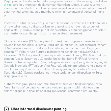
Perjanjian dan Peraturan Transaksi yang tersedia di sini. Materi yang disediakan
di sini
bersifat umum dan tidak memperhitungkan tujuan, situasi keuangan,
atau kebutuhan Anda. Ini bukan penawaran, ajakan, atau saran untuk membeli
atau menjual sekuritas, atau membuka rekening perantara di yurisdiksi mana
pun.
Informasi di situs ini tidak ditujukan untuk penduduk Amerika Serikat dan tidak
dimaksudkan untuk didistribusikan ke, atau digunakan oleh, siapa pun di
negara atau yurisdiksi mana pun di mana distribusi atau penggunaan tersebut
akan bertentangan dengan hukum atau peraturan setempat.
*
Gotrade Indonesia (PT Valbury Asia Futures) memungkinkan akses ke saham
AS dari Indonesia melalui kontrak yang didukung penuh. Saat membeli 'saham'
di Gotrade Indonesia (PT Valbury Asia Futures), Anda membuat Perjanjian
dengan PT Valbury Asia Futures, pialang yang berizin dan diawasi OJK di
Indonesia. PT Valbury Asia Futures sepenuhnya mendukung 100% kontraknya
dengan Alpaca Securities LLC, dealer-broker berlisensi FINRA di Amerika
Serikat. Untuk setiap saham (atau sebagian kecil darinya) yang Anda pegang di
Gotrade Indonesia (PT Valbury Asia Futures), ada saham terkait yang dipegang
oleh PT Valbury Asia Futures dalam rekening pialang terpisah di Alpaca
Securities LLC. Semua perdagangan Anda terdaftar dan dilaporkan ke Bursa
Berjangka Jakarta.
dan tidak mengacu pada
'Saham' mengacu pada Kontrak Derivatif PALN
"surat berharga" berdasarkan undang-undang pasar modal Indonesia dan
dalam hal apa pun tidak boleh dianggap sebagai penawaran umum efek.
Lihat informasi disclosure penting