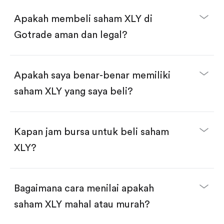
Beli saham secara fractional dalam jumlah
dollar, bisa mulai dari $1.
Apakah membeli saham XLY di
Swipe up untuk konfirmasi order, pembelian
selesai!
Gotrade aman dan legal?
Apakah saya benar-benar memiliki
saham XLY yang saya beli?
Kapan jam bursa untuk beli saham
XLY?
Bagaimana cara menilai apakah
saham XLY mahal atau murah?