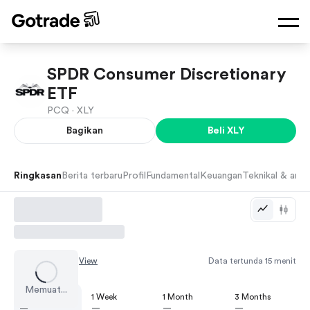
SPDR Consumer Discretionary
ETF
PCQ ·
XLY
Bagikan
Beli
XLY
Ringkasan
Berita terbaru
Profil
Fundamental
Keuangan
Teknikal & anali
Chart by
TradingView
Data tertunda 15 menit
Memuat...
1 Day
1 Week
1 Month
3 Months
—
—
—
—