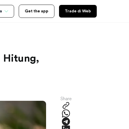
a
Get the app
Trade di Web
 Hitung,
Share