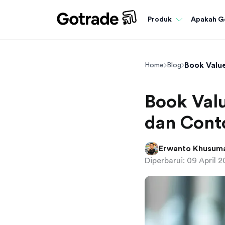
Apakah G
Produk
Book Valu
Home
Blog
Book Valu
dan Cont
Erwanto Khusum
Diperbarui: 09 April 