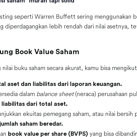
si saham “murah tapi solid”
vesting seperti Warren Buffett sering menggunakan 
 diperdagangkan lebih rendah dari nilai asetnya, te
ung Book Value Saham
nilai buku saham secara akurat, kamu bisa mengikuti
l aset dan liabilitas dari laporan keuangan.
tersedia dalam
balance sheet
(neraca) perusahaan pub
liabilitas dari total aset.
njukkan ekuitas pemegang saham, atau nilai bersih 
jumlah saham beredar.
kan
yang bisa diband
book value per share (BVPS)