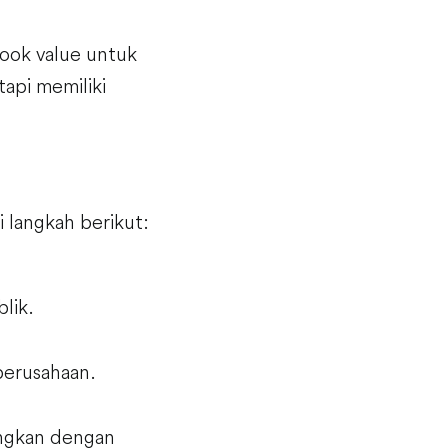
book value untuk
tapi memiliki
 langkah berikut:
lik.
perusahaan.
ingkan dengan