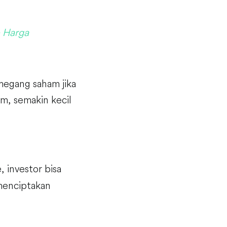
e Harga
megang saham jika
am, semakin kecil
 investor bisa
menciptakan