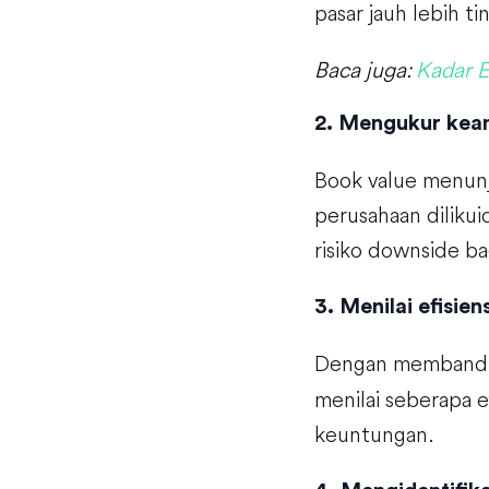
pasar jauh lebih ti
Baca juga:
Kadar E
2. Mengukur kea
Book value menunj
perusahaan dilikui
risiko downside bag
3. Menilai efisie
Dengan memband
menilai seberapa 
keuntungan.