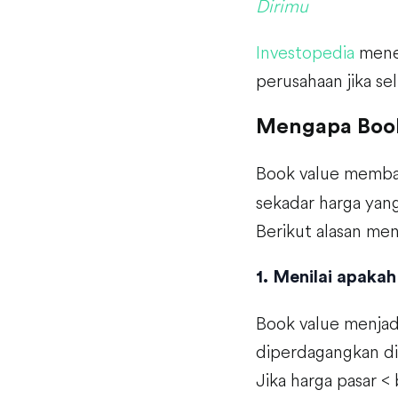
Dirimu
Investopedia
menek
perusahaan jika sel
Mengapa Book 
Book value memba
sekadar harga yang
Berikut alasan men
1. Menilai apaka
Book value menjad
diperdagangkan di 
Jika harga pasar <