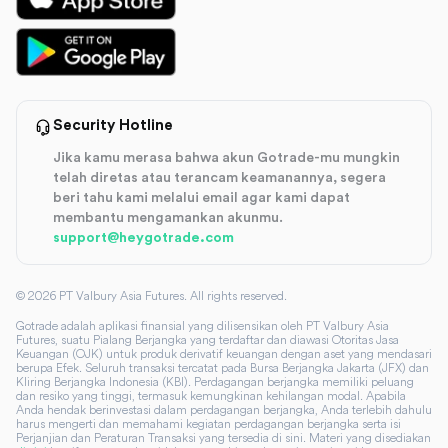
Security Hotline
Jika kamu merasa bahwa akun Gotrade-mu mungkin
telah diretas atau terancam keamanannya, segera
beri tahu kami melalui email agar kami dapat
membantu mengamankan akunmu.
support@heygotrade.com
©
2026
PT Valbury Asia Futures. All rights reserved.
Gotrade adalah aplikasi finansial yang dilisensikan oleh PT Valbury Asia
Futures, suatu Pialang Berjangka yang terdaftar dan diawasi Otoritas Jasa
Keuangan (OJK) untuk produk derivatif keuangan dengan aset yang mendasari
berupa Efek. Seluruh transaksi tercatat pada Bursa Berjangka Jakarta (JFX) dan
Kliring Berjangka Indonesia (KBI). Perdagangan berjangka memiliki peluang
dan resiko yang tinggi, termasuk kemungkinan kehilangan modal. Apabila
Anda hendak berinvestasi dalam perdagangan berjangka, Anda terlebih dahulu
harus mengerti dan memahami kegiatan perdagangan berjangka serta isi
Perjanjian dan Peraturan Transaksi yang tersedia di sini. Materi yang disediakan