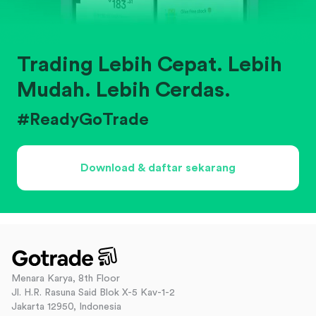
Trading Lebih Cepat. Lebih
Mudah. Lebih Cerdas.
#ReadyGoTrade
Download & daftar sekarang
Menara Karya, 8th Floor
Jl. H.R. Rasuna Said Blok X-5 Kav-1-2
Jakarta 12950, Indonesia