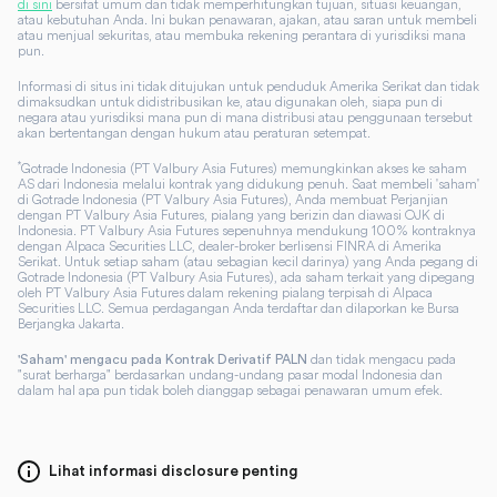
di sini
bersifat umum dan tidak memperhitungkan tujuan, situasi keuangan,
atau kebutuhan Anda. Ini bukan penawaran, ajakan, atau saran untuk membeli
atau menjual sekuritas, atau membuka rekening perantara di yurisdiksi mana
pun.
Informasi di situs ini tidak ditujukan untuk penduduk Amerika Serikat dan tidak
dimaksudkan untuk didistribusikan ke, atau digunakan oleh, siapa pun di
negara atau yurisdiksi mana pun di mana distribusi atau penggunaan tersebut
akan bertentangan dengan hukum atau peraturan setempat.
*
Gotrade Indonesia (PT Valbury Asia Futures) memungkinkan akses ke saham
AS dari Indonesia melalui kontrak yang didukung penuh. Saat membeli 'saham'
di Gotrade Indonesia (PT Valbury Asia Futures), Anda membuat Perjanjian
dengan PT Valbury Asia Futures, pialang yang berizin dan diawasi OJK di
Indonesia. PT Valbury Asia Futures sepenuhnya mendukung 100% kontraknya
dengan Alpaca Securities LLC, dealer-broker berlisensi FINRA di Amerika
Serikat. Untuk setiap saham (atau sebagian kecil darinya) yang Anda pegang di
Gotrade Indonesia (PT Valbury Asia Futures), ada saham terkait yang dipegang
oleh PT Valbury Asia Futures dalam rekening pialang terpisah di Alpaca
Securities LLC. Semua perdagangan Anda terdaftar dan dilaporkan ke Bursa
Berjangka Jakarta.
dan tidak mengacu pada
'Saham' mengacu pada Kontrak Derivatif PALN
"surat berharga" berdasarkan undang-undang pasar modal Indonesia dan
dalam hal apa pun tidak boleh dianggap sebagai penawaran umum efek.
Lihat informasi disclosure penting