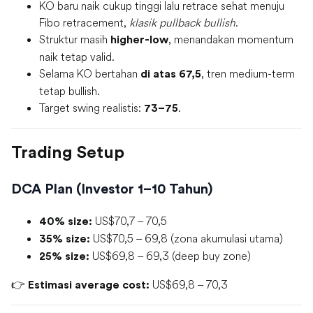
KO baru naik cukup tinggi lalu retrace sehat menuju
Fibo retracement,
klasik pullback bullish
.
Struktur masih
, menandakan momentum
higher-low
naik tetap valid.
Selama KO bertahan
, tren medium-term
di atas 67,5
tetap bullish.
Target swing realistis:
.
73–75
Trading Setup
DCA Plan (Investor 1–10 Tahun)
US$70,7 – 70,5
40% size:
US$70,5 – 69,8 (zona akumulasi utama)
35% size:
US$69,8 – 69,3 (deep buy zone)
25% size:
👉
US$69,8 – 70,3
Estimasi average cost: