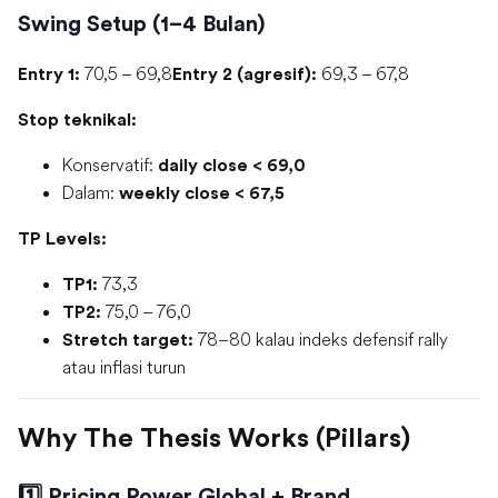
Swing Setup (1–4 Bulan)
70,5 – 69,8
69,3 – 67,8
Entry 1:
Entry 2 (agresif):
Stop teknikal:
Konservatif:
daily close < 69,0
Dalam:
weekly close < 67,5
TP Levels:
73,3
TP1:
75,0 – 76,0
TP2:
78–80 kalau indeks defensif rally
Stretch target:
atau inflasi turun
Why The Thesis Works (Pillars)
1️⃣ Pricing Power Global + Brand