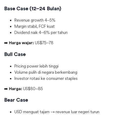
Base Case (12–24 Bulan)
Revenue growth 4–5%
Margin stabil, FCF kuat
Dividend naik 4–6% per tahun
➡️
US$75–78
Harga wajar:
Bull Case
Pricing power lebih tinggi
Volume pulih di negara berkembang
Investor rotasi ke consumer staples
➡️
US$80–85
Harga:
Bear Case
USD menguat tajam → revenue luar negeri turun