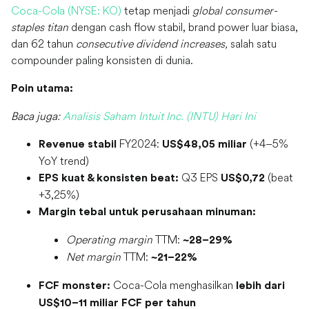
Coca-Cola (NYSE: KO)
tetap menjadi
global consumer-
staples titan
dengan cash flow stabil, brand power luar biasa,
dan 62 tahun
consecutive dividend increases,
salah satu
compounder paling konsisten di dunia.
Poin utama:
Baca juga:
Analisis Saham Intuit Inc. (INTU) Hari Ini
FY2024:
(+4–5%
Revenue stabil
US$48,05 miliar
YoY trend)
Q3 EPS
(beat
EPS kuat & konsisten beat:
US$0,72
+3,25%)
Margin tebal untuk perusahaan minuman:
Operating margin
TTM:
~28–29%
Net margin
TTM:
~21–22%
Coca-Cola menghasilkan
FCF monster:
lebih dari
US$10–11 miliar FCF per tahun