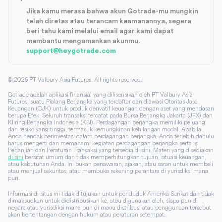
Jika kamu merasa bahwa akun Gotrade-mu mungkin
telah diretas atau terancam keamanannya, segera
beri tahu kami melalui email agar kami dapat
membantu mengamankan akunmu.
support@heygotrade.com
©
2026
PT Valbury Asia Futures. All rights reserved.
Gotrade adalah aplikasi finansial yang dilisensikan oleh PT Valbury Asia
Futures, suatu Pialang Berjangka yang terdaftar dan diawasi Otoritas Jasa
Keuangan (OJK) untuk produk derivatif keuangan dengan aset yang mendasari
berupa Efek. Seluruh transaksi tercatat pada Bursa Berjangka Jakarta (JFX) dan
Kliring Berjangka Indonesia (KBI). Perdagangan berjangka memiliki peluang
dan resiko yang tinggi, termasuk kemungkinan kehilangan modal. Apabila
Anda hendak berinvestasi dalam perdagangan berjangka, Anda terlebih dahulu
harus mengerti dan memahami kegiatan perdagangan berjangka serta isi
Perjanjian dan Peraturan Transaksi yang tersedia di sini. Materi yang disediakan
di sini
bersifat umum dan tidak memperhitungkan tujuan, situasi keuangan,
atau kebutuhan Anda. Ini bukan penawaran, ajakan, atau saran untuk membeli
atau menjual sekuritas, atau membuka rekening perantara di yurisdiksi mana
pun.
Informasi di situs ini tidak ditujukan untuk penduduk Amerika Serikat dan tidak
dimaksudkan untuk didistribusikan ke, atau digunakan oleh, siapa pun di
negara atau yurisdiksi mana pun di mana distribusi atau penggunaan tersebut
akan bertentangan dengan hukum atau peraturan setempat.