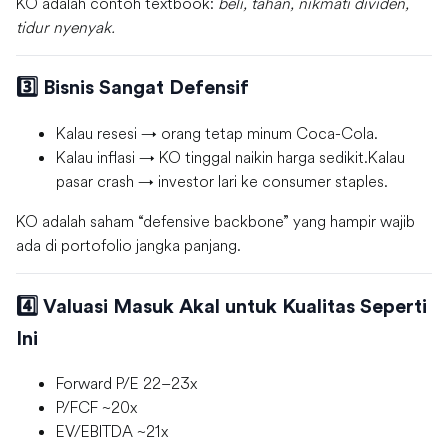
KO adalah contoh textbook:
beli, tahan, nikmati dividen,
tidur nyenyak.
3️⃣ Bisnis Sangat Defensif
Kalau resesi → orang tetap minum Coca-Cola.
Kalau inflasi → KO tinggal naikin harga sedikit.Kalau
pasar crash → investor lari ke consumer staples.
KO adalah saham “defensive backbone” yang hampir wajib
ada di portofolio jangka panjang.
4️⃣ Valuasi Masuk Akal untuk Kualitas Seperti
Ini
Forward P/E 22–23x
P/FCF ~20x
EV/EBITDA ~21x