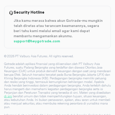
Security Hotline
Jika kamu merasa bahwa akun Gotrade-mu mungkin
telah diretas atau terancam keamanannya, segera
beri tahu kami melalui email agar kami dapat
membantu mengamankan akunmu.
support@heygotrade.com
©
2026
PT Valbury Asia Futures. All rights reserved.
Gotrade adalah aplikasi finansial yang dilisensikan oleh PT Valbury Asia
Futures, suatu Pialang Berjangka yang terdaftar dan diawasi Otoritas Jasa
Keuangan (OJK) untuk produk derivatif keuangan dengan aset yang mendasari
berupa Efek. Seluruh transaksi tercatat pada Bursa Berjangka Jakarta (JFX) dan
Kliring Berjangka Indonesia (KBI). Perdagangan berjangka memiliki peluang
dan resiko yang tinggi, termasuk kemungkinan kehilangan modal. Apabila
Anda hendak berinvestasi dalam perdagangan berjangka, Anda terlebih dahulu
harus mengerti dan memahami kegiatan perdagangan berjangka serta isi
Perjanjian dan Peraturan Transaksi yang tersedia di sini. Materi yang disediakan
di sini
bersifat umum dan tidak memperhitungkan tujuan, situasi keuangan,
atau kebutuhan Anda. Ini bukan penawaran, ajakan, atau saran untuk membeli
atau menjual sekuritas, atau membuka rekening perantara di yurisdiksi mana
pun.