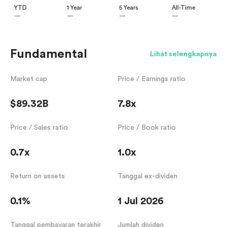
YTD
1 Year
5 Years
All-Time
—
—
—
—
Fundamental
Lihat selengkapnya
Market cap
Price / Earnings ratio
$89.32B
7.8x
Price / Sales ratio
Price / Book ratio
0.7x
1.0x
Return on assets
Tanggal ex-dividen
0.1%
1 Jul 2026
Tanggal pembayaran terakhir
Jumlah dividen