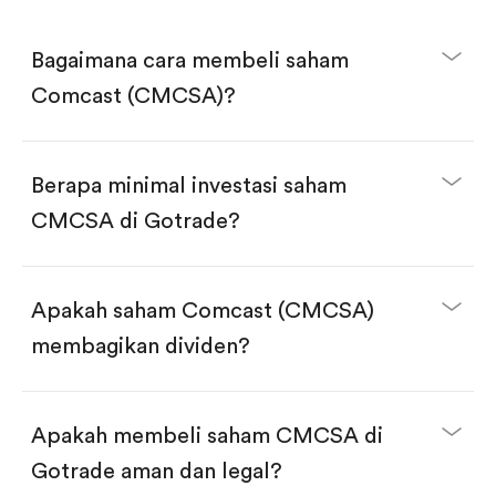
Bagaimana cara membeli saham
Comcast (CMCSA)?
Berapa minimal investasi saham
CMCSA di Gotrade?
Download aplikasi Gotrade di App Store atau Play
Store.
Buka akun dan selesaikan KYC.
Apakah saham Comcast (CMCSA)
Lakukan deposit.
Cari kode "CMCSA", lalu klik "Trade".
membagikan dividen?
Klik tombol "Buy".
Masukkan jumlah saham yang akan dibeli, terdapat
dua pilihan:
Beli saham CMCSA per jumlah saham.
Apakah membeli saham CMCSA di
Beli saham secara fractional dalam jumlah
dollar, bisa mulai dari $1.
Gotrade aman dan legal?
Swipe up untuk konfirmasi order, pembelian