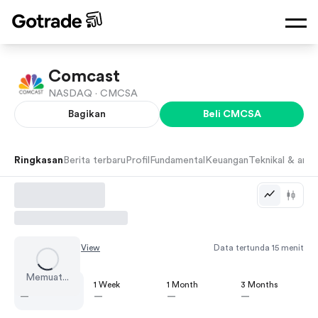
Comcast
NASDAQ ·
CMCSA
Bagikan
Beli
CMCSA
Ringkasan
Berita terbaru
Profil
Fundamental
Keuangan
Teknikal & anali
Chart by
TradingView
Data tertunda 15 menit
Memuat...
1 Day
1 Week
1 Month
3 Months
—
—
—
—