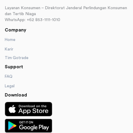
Layanan Konsumen – Direktorat Jenderal Perlindungan Konsumen
dan Tertib Niaga
WhatsApp: +62 853-1111-1010
Company
Home
Karir
Tim Gotrade
Support
FAQ
Legal
Download