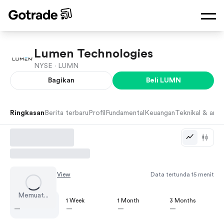
Lumen Technologies
NYSE ·
LUMN
Bagikan
Beli
LUMN
Ringkasan
Berita terbaru
Profil
Fundamental
Keuangan
Teknikal & anali
Chart by
TradingView
Data tertunda 15 menit
Memuat...
1 Day
1 Week
1 Month
3 Months
—
—
—
—