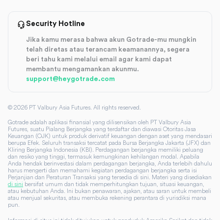
Security Hotline
Jika kamu merasa bahwa akun Gotrade-mu mungkin
telah diretas atau terancam keamanannya, segera
beri tahu kami melalui email agar kami dapat
membantu mengamankan akunmu.
support@heygotrade.com
©
2026
PT Valbury Asia Futures. All rights reserved.
Gotrade adalah aplikasi finansial yang dilisensikan oleh PT Valbury Asia
Futures, suatu Pialang Berjangka yang terdaftar dan diawasi Otoritas Jasa
Keuangan (OJK) untuk produk derivatif keuangan dengan aset yang mendasari
berupa Efek. Seluruh transaksi tercatat pada Bursa Berjangka Jakarta (JFX) dan
Kliring Berjangka Indonesia (KBI). Perdagangan berjangka memiliki peluang
dan resiko yang tinggi, termasuk kemungkinan kehilangan modal. Apabila
Anda hendak berinvestasi dalam perdagangan berjangka, Anda terlebih dahulu
harus mengerti dan memahami kegiatan perdagangan berjangka serta isi
Perjanjian dan Peraturan Transaksi yang tersedia di sini. Materi yang disediakan
di sini
bersifat umum dan tidak memperhitungkan tujuan, situasi keuangan,
atau kebutuhan Anda. Ini bukan penawaran, ajakan, atau saran untuk membeli
atau menjual sekuritas, atau membuka rekening perantara di yurisdiksi mana
pun.