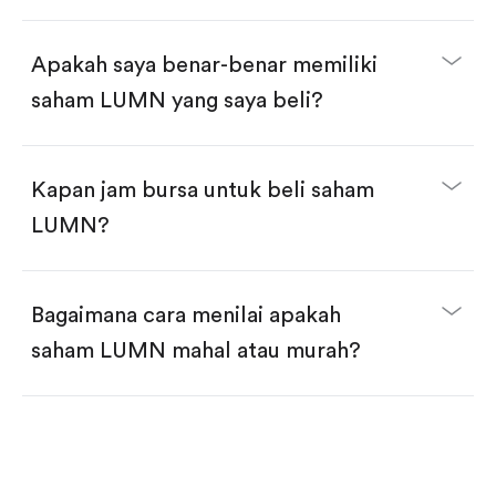
selesai!
Apakah saya benar-benar memiliki
saham LUMN yang saya beli?
Kapan jam bursa untuk beli saham
LUMN?
Bagaimana cara menilai apakah
saham LUMN mahal atau murah?
Bandingkan valuasi (mis. P/E, P/S) dengan rata-rata
historis atau kompetitor.