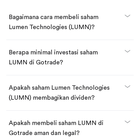
Bagaimana cara membeli saham
Lumen Technologies (LUMN)?
Berapa minimal investasi saham
LUMN di Gotrade?
Download aplikasi Gotrade di App Store atau Play
Store.
Buka akun dan selesaikan KYC.
Apakah saham Lumen Technologies
Lakukan deposit.
Cari kode "LUMN", lalu klik "Trade".
(LUMN) membagikan dividen?
Klik tombol "Buy".
Masukkan jumlah saham yang akan dibeli, terdapat
dua pilihan:
Beli saham LUMN per jumlah saham.
Apakah membeli saham LUMN di
Beli saham secara fractional dalam jumlah
dollar, bisa mulai dari $1.
Gotrade aman dan legal?
Swipe up untuk konfirmasi order, pembelian