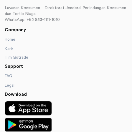
Layanan Konsumen – Direktorat Jenderal Perlindungan Konsumen
dan Tertib Niaga
WhatsApp: +62 853-1111-1010
Company
Home
Karir
Tim Gotrade
Support
FAQ
Legal
Download