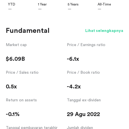
YTD
1 Year
5 Years
All-Time
—
—
—
—
Fundamental
Lihat selengkapnya
Market cap
Price / Earnings ratio
$6.09B
-6.1x
Price / Sales ratio
Price / Book ratio
0.5x
-4.2x
Return on assets
Tanggal ex-dividen
-0.1%
29 Agu 2022
Tanggal pembayaran terakhir
Jumlah dividen