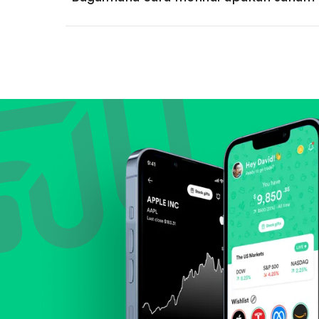
Bandingkan valuasi (mis. P/E, P/S) den
Lihat pertumbuhan pendapatan & lab
Cek margin dan arus kas.
Evaluasi prospek bisnis dan posisi per