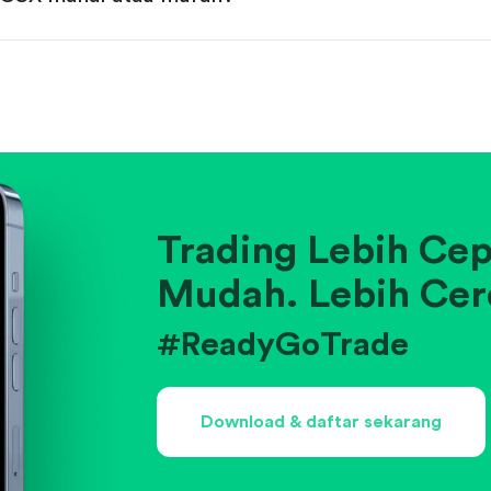
gan rata-rata historis atau kompetitor.
a.
usahaan di industrinya.
Trading Lebih Cep
Mudah. Lebih Cer
#ReadyGoTrade
Download & daftar sekarang