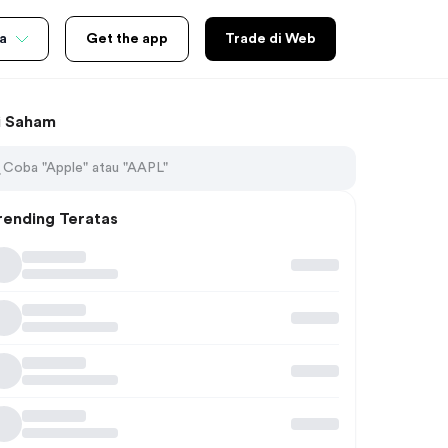
a
Get the app
Trade di Web
i Saham
rending Teratas