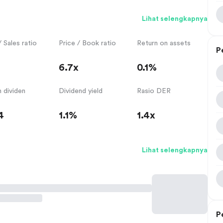
Lihat selengkapnya
/ Sales ratio
Price / Book ratio
Return on assets
P
6.7x
0.1%
 dividen
Dividend yield
Rasio DER
4
1.1%
1.4x
Lihat selengkapnya
P