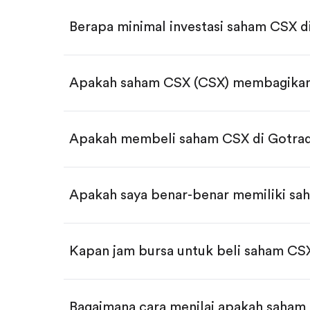
Berapa minimal investasi saham CSX d
Download aplikasi Gotrade di App 
Buka akun dan selesaikan KYC.
Lakukan deposit.
Cari kode "CSX", lalu klik "Trade".
Apakah saham CSX (CSX) membagikan
Klik tombol "Buy".
Masukkan jumlah saham yang akan di
Beli saham CSX per jumlah s
Apakah membeli saham CSX di Gotrad
Beli saham secara fractional d
Swipe up untuk konfirmasi order, p
Apakah saya benar-benar memiliki sa
Kapan jam bursa untuk beli saham CS
Bagaimana cara menilai apakah saham