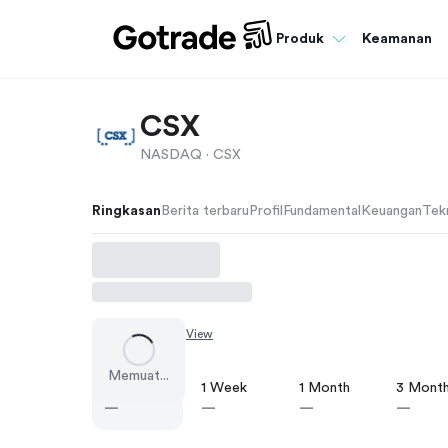
Keamanan
Produk
CSX
NASDAQ ·
CSX
Ringkasan
Berita terbaru
Profil
Fundamental
Keuangan
Tekn
Chart by
TradingView
Memuat...
1 Day
1 Week
1 Month
3 Mont
—
—
—
—