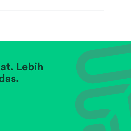
at. Lebih
das.