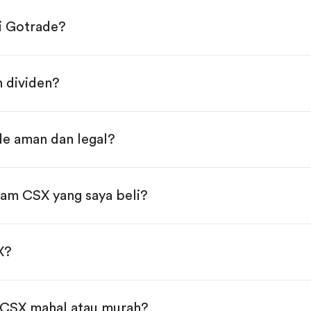
i Gotrade?
Store atau Play Store.
 dividen?
beli, terdapat dua pilihan:
aham.
e aman dan legal?
alam jumlah dollar, bisa mulai dari $1.
embelian selesai!
ham CSX yang saya beli?
X?
 CSX mahal atau murah?