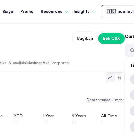
Biaya
Promo
Resources
Insights
🇮🇩 Indonesi
Car
Bagikan
Beli
CSX
ikal & analisis
Musiman
Aksi korporasi
T
Data tertunda 15 menit
hs
YTD
1 Year
5 Years
All-Time
—
—
—
—