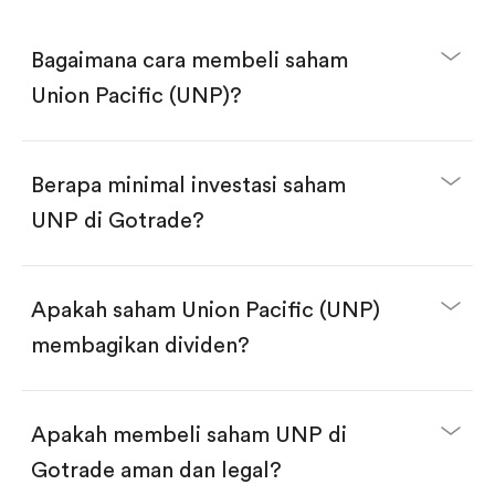
Bagaimana cara membeli saham
Union Pacific (UNP)?
Berapa minimal investasi saham
UNP di Gotrade?
Download aplikasi Gotrade di App Store atau Play
Store.
Buka akun dan selesaikan KYC.
Apakah saham Union Pacific (UNP)
Lakukan deposit.
Cari kode "UNP", lalu klik "Trade".
membagikan dividen?
Klik tombol "Buy".
Masukkan jumlah saham yang akan dibeli, terdapat
dua pilihan:
Beli saham UNP per jumlah saham.
Apakah membeli saham UNP di
Beli saham secara fractional dalam jumlah
dollar, bisa mulai dari $1.
Gotrade aman dan legal?
Swipe up untuk konfirmasi order, pembelian