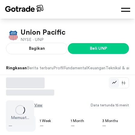
Union Pacific
NYSE ·
UNP
Bagikan
Beli
UNP
Ringkasan
Berita terbaru
Profil
Fundamental
Keuangan
Teknikal & anali
Chart by
TradingView
Data tertunda 15 menit
Memuat...
1 Day
1 Week
1 Month
3 Months
—
—
—
—