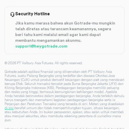
Security Hotline
Jika kamu merasa bahwa akun Gotrade-mu mungkin
telah diretas atau terancam keamanannya, segera
beri tahu kami melalui email agar kami dapat
membantu mengamankan akunmu.
support@heygotrade.com
©
2026
PT Valbury Asia Futures. All rights reserved.
Gotrade adalah aplikasi finansial yang dilisensikan oleh PT Valbury Asia
Futures, suatu Pialang Berjangka yang terdaftar dan diawasi Otoritas Jasa
Keuangan (OJK) untuk produk derivatif keuangan dengan aset yang mendasari
berupa Efek. Seluruh transaksi tercatat pada Bursa Berjangka Jakarta (JFX) dan
Kliring Berjangka Indonesia (KBI). Perdagangan berjangka memiliki peluang
dan resiko yang tinggi, termasuk kemungkinan kehilangan modal. Apabila
Anda hendak berinvestasi dalam perdagangan berjangka, Anda terlebih dahulu
harus mengerti dan memahami kegiatan perdagangan berjangka serta isi
Perjanjian dan Peraturan Transaksi yang tersedia di sini. Materi yang disediakan
di sini
bersifat umum dan tidak memperhitungkan tujuan, situasi keuangan,
atau kebutuhan Anda. Ini bukan penawaran, ajakan, atau saran untuk membeli
atau menjual sekuritas, atau membuka rekening perantara di yurisdiksi mana
pun.