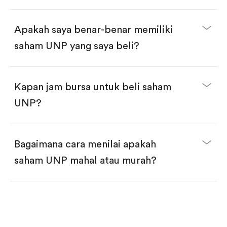
selesai!
Apakah saya benar-benar memiliki
saham UNP yang saya beli?
Kapan jam bursa untuk beli saham
UNP?
Bagaimana cara menilai apakah
saham UNP mahal atau murah?
Bandingkan valuasi (mis. P/E, P/S) dengan rata-rata
historis atau kompetitor.