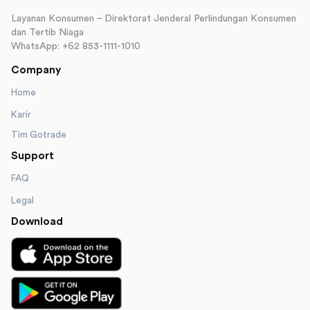
Layanan Konsumen – Direktorat Jenderal Perlindungan Konsumen
dan Tertib Niaga
WhatsApp: +62 853-1111-1010
Company
Home
Karir
Tim Gotrade
Support
FAQ
Legal
Download