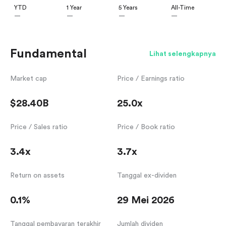
YTD
1 Year
5 Years
All-Time
—
—
—
—
Fundamental
Lihat selengkapnya
Market cap
Price / Earnings ratio
$28.40B
25.0x
Price / Sales ratio
Price / Book ratio
3.4x
3.7x
Return on assets
Tanggal ex-dividen
0.1%
29 Mei 2026
Tanggal pembayaran terakhir
Jumlah dividen