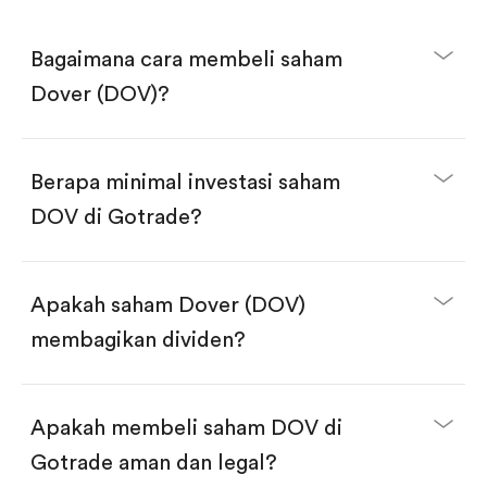
Bagaimana cara membeli saham
Dover (DOV)?
Berapa minimal investasi saham
DOV di Gotrade?
Download aplikasi Gotrade di App Store atau Play
Store.
Buka akun dan selesaikan KYC.
Apakah saham Dover (DOV)
Lakukan deposit.
Cari kode "DOV", lalu klik "Trade".
membagikan dividen?
Klik tombol "Buy".
Masukkan jumlah saham yang akan dibeli, terdapat
dua pilihan:
Beli saham DOV per jumlah saham.
Apakah membeli saham DOV di
Beli saham secara fractional dalam jumlah
dollar, bisa mulai dari $1.
Gotrade aman dan legal?
Swipe up untuk konfirmasi order, pembelian