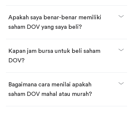
selesai!
Apakah saya benar-benar memiliki
saham DOV yang saya beli?
Kapan jam bursa untuk beli saham
DOV?
Bagaimana cara menilai apakah
saham DOV mahal atau murah?
Bandingkan valuasi (mis. P/E, P/S) dengan rata-rata
historis atau kompetitor.