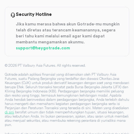
Security Hotline
Jika kamu merasa bahwa akun Gotrade-mu mungkin
telah diretas atau terancam keamanannya, segera
beri tahu kami melalui email agar kami dapat
membantu mengamankan akunmu.
support@heygotrade.com
©
2026
PT Valbury Asia Futures. All rights reserved.
Gotrade adalah aplikasi finansial yang dilisensikan oleh PT Valbury Asia
Futures, suatu Pialang Berjangka yang terdaftar dan diawasi Otoritas Jasa
Keuangan (OJK) untuk produk derivatif keuangan dengan aset yang mendasari
berupa Efek. Seluruh transaksi tercatat pada Bursa Berjangka Jakarta (JFX) dan
Kliring Berjangka Indonesia (KBI). Perdagangan berjangka memiliki peluang
dan resiko yang tinggi, termasuk kemungkinan kehilangan modal. Apabila
Anda hendak berinvestasi dalam perdagangan berjangka, Anda terlebih dahulu
harus mengerti dan memahami kegiatan perdagangan berjangka serta isi
Perjanjian dan Peraturan Transaksi yang tersedia di sini. Materi yang disediakan
di sini
bersifat umum dan tidak memperhitungkan tujuan, situasi keuangan,
atau kebutuhan Anda. Ini bukan penawaran, ajakan, atau saran untuk membeli
atau menjual sekuritas, atau membuka rekening perantara di yurisdiksi mana
pun.