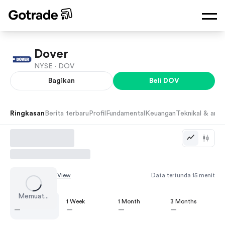
Dover
NYSE ·
DOV
Bagikan
Beli
DOV
Ringkasan
Berita terbaru
Profil
Fundamental
Keuangan
Teknikal & anali
Chart by
TradingView
Data tertunda 15 menit
Memuat...
1 Day
1 Week
1 Month
3 Months
—
—
—
—