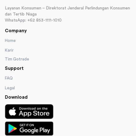
Layanan Konsumen – Direktorat Jenderal Perlindungan Konsumen
dan Tertib Niaga
WhatsApp: +62 853-1111-1010
Company
Home
Karir
Tim Gotrade
Support
FAQ
Legal
Download