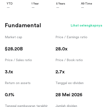
YTD
1 Year
5 Years
All-Time
—
—
—
—
Fundamental
Lihat selengkapnya
Market cap
Price / Earnings ratio
$28.20B
28.0x
Price / Sales ratio
Price / Book ratio
3.1x
2.7x
Return on assets
Tanggal ex-dividen
0.1%
28 Mei 2026
Tanggal pembayaran terakhir
Jumlah dividen