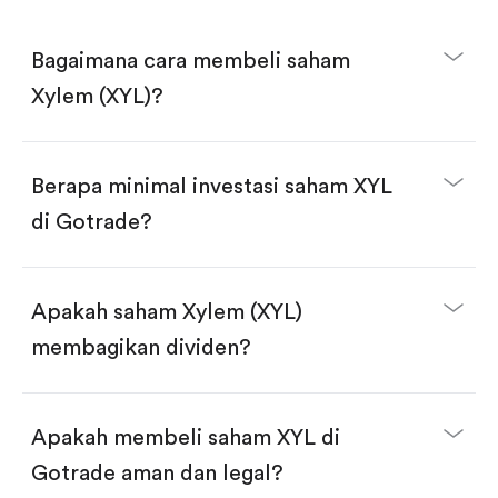
Bagaimana cara membeli saham
Xylem (XYL)?
Berapa minimal investasi saham XYL
di Gotrade?
Download aplikasi Gotrade di App Store atau Play
Store.
Buka akun dan selesaikan KYC.
Apakah saham Xylem (XYL)
Lakukan deposit.
Cari kode "XYL", lalu klik "Trade".
membagikan dividen?
Klik tombol "Buy".
Masukkan jumlah saham yang akan dibeli, terdapat
dua pilihan:
Beli saham XYL per jumlah saham.
Apakah membeli saham XYL di
Beli saham secara fractional dalam jumlah
dollar, bisa mulai dari $1.
Gotrade aman dan legal?
Swipe up untuk konfirmasi order, pembelian