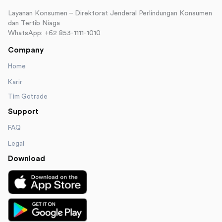
Layanan Konsumen – Direktorat Jenderal Perlindungan Konsumen
dan Tertib Niaga
WhatsApp: +62 853-1111-1010
Company
Home
Karir
Tim Gotrade
Support
FAQ
Legal
Download