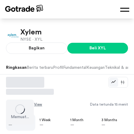
Xylem
NYSE ·
XYL
Bagikan
Beli
XYL
Ringkasan
Berita terbaru
Profil
Fundamental
Keuangan
Teknikal & anali
Chart by
TradingView
Data tertunda 15 menit
Memuat...
1 Day
1 Week
1 Month
3 Months
—
—
—
—