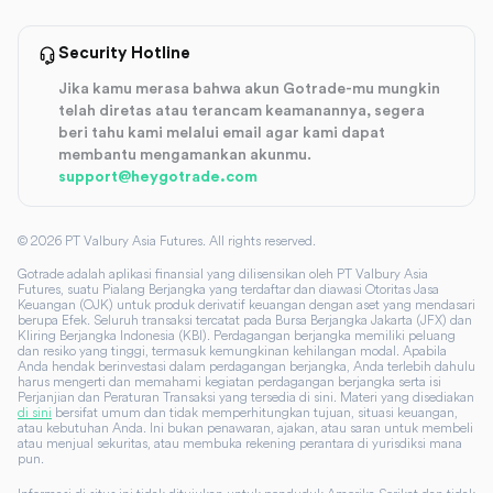
Security Hotline
Jika kamu merasa bahwa akun Gotrade-mu mungkin
telah diretas atau terancam keamanannya, segera
beri tahu kami melalui email agar kami dapat
membantu mengamankan akunmu.
support@heygotrade.com
©
2026
PT Valbury Asia Futures. All rights reserved.
Gotrade adalah aplikasi finansial yang dilisensikan oleh PT Valbury Asia
Futures, suatu Pialang Berjangka yang terdaftar dan diawasi Otoritas Jasa
Keuangan (OJK) untuk produk derivatif keuangan dengan aset yang mendasari
berupa Efek. Seluruh transaksi tercatat pada Bursa Berjangka Jakarta (JFX) dan
Kliring Berjangka Indonesia (KBI). Perdagangan berjangka memiliki peluang
dan resiko yang tinggi, termasuk kemungkinan kehilangan modal. Apabila
Anda hendak berinvestasi dalam perdagangan berjangka, Anda terlebih dahulu
harus mengerti dan memahami kegiatan perdagangan berjangka serta isi
Perjanjian dan Peraturan Transaksi yang tersedia di sini. Materi yang disediakan
di sini
bersifat umum dan tidak memperhitungkan tujuan, situasi keuangan,
atau kebutuhan Anda. Ini bukan penawaran, ajakan, atau saran untuk membeli
atau menjual sekuritas, atau membuka rekening perantara di yurisdiksi mana
pun.