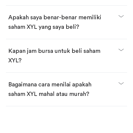
selesai!
Apakah saya benar-benar memiliki
saham XYL yang saya beli?
Kapan jam bursa untuk beli saham
XYL?
Bagaimana cara menilai apakah
saham XYL mahal atau murah?
Bandingkan valuasi (mis. P/E, P/S) dengan rata-rata
historis atau kompetitor.