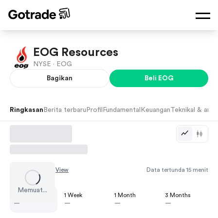
EOG Resources
NYSE ·
EOG
Bagikan
Beli
EOG
Ringkasan
Berita terbaru
Profil
Fundamental
Keuangan
Teknikal & anali
Chart by
TradingView
Data tertunda 15 menit
Memuat...
1 Day
1 Week
1 Month
3 Months
—
—
—
—