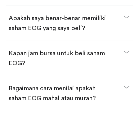
selesai!
Apakah saya benar-benar memiliki
saham EOG yang saya beli?
Kapan jam bursa untuk beli saham
EOG?
Bagaimana cara menilai apakah
saham EOG mahal atau murah?
Bandingkan valuasi (mis. P/E, P/S) dengan rata-rata
historis atau kompetitor.