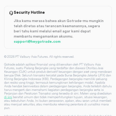
Security Hotline
Jika kamu merasa bahwa akun Gotrade-mu mungkin
telah diretas atau terancam keamanannya, segera
beri tahu kami melalui email agar kami dapat
membantu mengamankan akunmu.
support@heygotrade.com
©
2026
PT Valbury Asia Futures. All rights reserved.
Gotrade adalah aplikasi finansial yang dilisensikan oleh PT Valbury Asia
Futures, suatu Pialang Berjangka yang terdaftar dan diawasi Otoritas Jasa
Keuangan (OJK) untuk produk derivatif keuangan dengan aset yang mendasari
berupa Efek. Seluruh transaksi tercatat pada Bursa Berjangka Jakarta (JFX) dan
Kliring Berjangka Indonesia (KBI). Perdagangan berjangka memiliki peluang
dan resiko yang tinggi, termasuk kemungkinan kehilangan modal. Apabila
Anda hendak berinvestasi dalam perdagangan berjangka, Anda terlebih dahulu
harus mengerti dan memahami kegiatan perdagangan berjangka serta isi
Perjanjian dan Peraturan Transaksi yang tersedia di sini. Materi yang disediakan
di sini
bersifat umum dan tidak memperhitungkan tujuan, situasi keuangan,
atau kebutuhan Anda. Ini bukan penawaran, ajakan, atau saran untuk membeli
atau menjual sekuritas, atau membuka rekening perantara di yurisdiksi mana
pun.