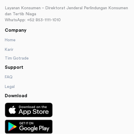
Layanan Konsumen – Direktorat Jenderal Perlindungan Konsumen
dan Tertib Niaga
WhatsApp: +62 853-1111-1010
Company
Home
Karir
Tim Gotrade
Support
FAQ
Legal
Download