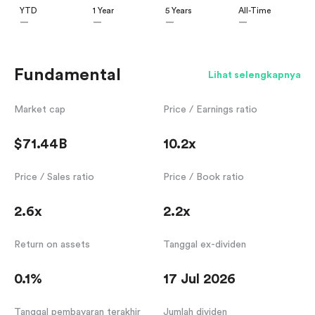
YTD
1 Year
5 Years
All-Time
—
—
—
—
Fundamental
Lihat selengkapnya
Market cap
Price / Earnings ratio
$71.44B
10.2x
Price / Sales ratio
Price / Book ratio
2.6x
2.2x
Return on assets
Tanggal ex-dividen
0.1%
17 Jul 2026
Tanggal pembayaran terakhir
Jumlah dividen