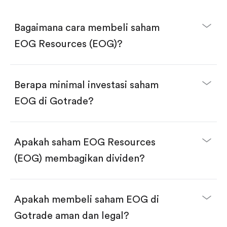
Bagaimana cara membeli saham
EOG Resources (EOG)?
Berapa minimal investasi saham
EOG di Gotrade?
Download aplikasi Gotrade di App Store atau Play
Store.
Buka akun dan selesaikan KYC.
Apakah saham EOG Resources
Lakukan deposit.
Cari kode "EOG", lalu klik "Trade".
(EOG) membagikan dividen?
Klik tombol "Buy".
Masukkan jumlah saham yang akan dibeli, terdapat
dua pilihan:
Beli saham EOG per jumlah saham.
Apakah membeli saham EOG di
Beli saham secara fractional dalam jumlah
dollar, bisa mulai dari $1.
Gotrade aman dan legal?
Swipe up untuk konfirmasi order, pembelian