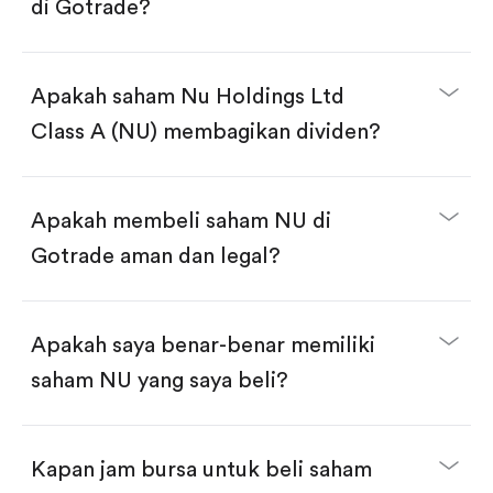
di Gotrade?
Download aplikasi Gotrade di App Store atau Play
Store.
Buka akun dan selesaikan KYC.
Apakah saham Nu Holdings Ltd
Lakukan deposit.
Cari kode "NU", lalu klik "Trade".
Class A (NU) membagikan dividen?
Klik tombol "Buy".
Masukkan jumlah saham yang akan dibeli, terdapat
dua pilihan:
Beli saham NU per jumlah saham.
Apakah membeli saham NU di
Beli saham secara fractional dalam jumlah
dollar, bisa mulai dari $1.
Gotrade aman dan legal?
Swipe up untuk konfirmasi order, pembelian
selesai!
Apakah saya benar-benar memiliki
saham NU yang saya beli?
Kapan jam bursa untuk beli saham