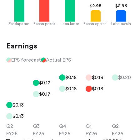
$
2.9B
$
2.9B
Pendapatan
Beban pokok
Laba kotor
Beban operasi
Laba bersih
Earnings
EPS forecast
Actual EPS
$0.18
$0.19
$0.20
$0.17
$0.18
$0.18
$0.17
$0.13
$0.13
Q2
Q3
Q4
Q1
Q2
FY25
FY25
FY25
FY26
FY26