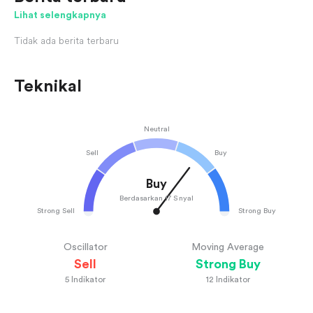
mengenai persetujuan Nubank Meksiko sebagai bank
Lihat selengkapnya
penuh terus menjadi faktor relevan. Saham
diperdagangkan dalam kisaran 52-mingguan, saat ini
Tidak ada berita terbaru
berada sekitar 42.3% dari titik terendahnya.
Teknikal
Neutral
Sell
Buy
Buy
Berdasarkan 17 Sinyal
Strong Sell
Strong Buy
Oscillator
Moving Average
Sell
Strong Buy
5
Indikator
12
Indikator