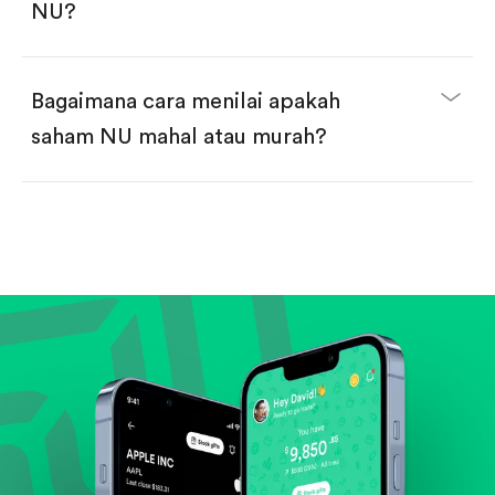
NU?
Bagaimana cara menilai apakah
saham NU mahal atau murah?
Bandingkan valuasi (mis. P/E, P/S) dengan rata-rata
historis atau kompetitor.
Lihat pertumbuhan pendapatan & laba.
Cek margin dan arus kas.
Evaluasi prospek bisnis dan posisi perusahaan di
industrinya.