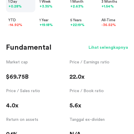
1 Day
1 Week
1 Month
3 Months
+0.28%
+3.35%
+2.63%
+1.54%
YTD
1 Year
5 Years
All-Time
-14.92%
+19.18%
+22.19%
-36.52%
Fundamental
Lihat selengkapnya
Market cap
Price / Earnings ratio
$69.75B
22.0x
Price / Sales ratio
Price / Book ratio
4.0x
5.6x
Return on assets
Tanggal ex-dividen