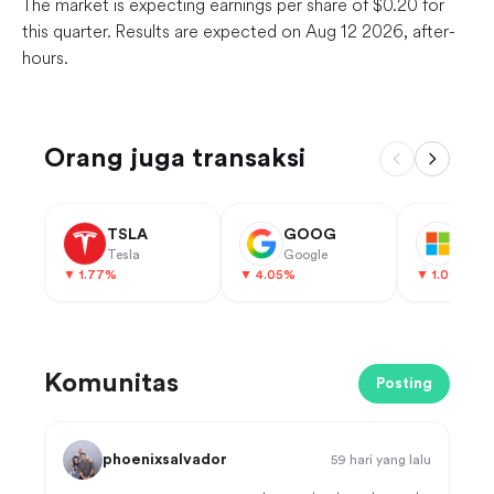
The market is expecting earnings per share of $0.20 for
this quarter. Results are expected on Aug 12 2026, after-
hours.
Orang juga transaksi
TSLA
GOOG
MSF
Tesla
Google
Micr
▼
1.77
%
▼
4.05
%
▼
1.09
%
Komunitas
Posting
phoenixsalvador
59 hari yang lalu