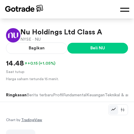
NU
·
$14.48
+
0.15
+
1.05
%
Nu Holdings Ltd Class A
NYSE ·
NU
Bagikan
Beli
NU
14.48
+0.15 (+1.05%)
Saat tutup
Harga saham tertunda 15 menit.
Ringkasan
Berita terbaru
Profil
Fundamental
Keuangan
Teknikal & anali
Chart by
TradingView