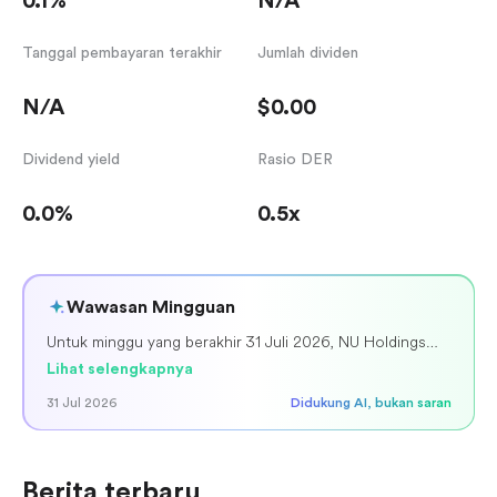
0.1%
N/A
Tanggal pembayaran terakhir
Jumlah dividen
N/A
$0.00
Dividend yield
Rasio DER
0.0%
0.5x
Wawasan Mingguan
Untuk minggu yang berakhir 31 Juli 2026, NU Holdings
Ltd. (NU) mencatat imbal hasil mingguan sebesar +2.84%,
Lihat selengkapnya
ditutup pada $14.49 pada 30 Juli. Saham menunjukkan
31 Jul 2026
Didukung AI, bukan saran
pergerakan harian yang beragam, termasuk penurunan
-4.36% pada 29 Juli, diikuti kenaikan +3.21% pada 30 Juli.
Minat investor terlihat jelas, dengan analisis berkelanjutan
mengenai posisi kompetitif dan valuasi. Berita sebelumnya
Berita terbaru