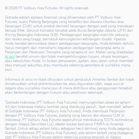
©
2026
PT Valbury Asia Futures. All rights reserved.
Gotrade adalah aplikasi finansial yang dilisensikan oleh PT Valbury Asia
Futures, suatu Pialang Berjangka yang terdaftar dan diawasi Otoritas Jasa
Keuangan (OJK) untuk produk derivatif keuangan dengan aset yang mendasari
berupa Efek. Seluruh transaksi tercatat pada Bursa Berjangka Jakarta (JFX) dan
Kliring Berjangka Indonesia (KBI). Perdagangan berjangka memiliki peluang
dan resiko yang tinggi, termasuk kemungkinan kehilangan modal. Apabila
Anda hendak berinvestasi dalam perdagangan berjangka, Anda terlebih dahulu
harus mengerti dan memahami kegiatan perdagangan berjangka serta isi
Perjanjian dan Peraturan Transaksi yang tersedia di sini. Materi yang disediakan
di sini
bersifat umum dan tidak memperhitungkan tujuan, situasi keuangan,
atau kebutuhan Anda. Ini bukan penawaran, ajakan, atau saran untuk membeli
atau menjual sekuritas, atau membuka rekening perantara di yurisdiksi mana
pun.
Informasi di situs ini tidak ditujukan untuk penduduk Amerika Serikat dan tidak
dimaksudkan untuk didistribusikan ke, atau digunakan oleh, siapa pun di
negara atau yurisdiksi mana pun di mana distribusi atau penggunaan tersebut
akan bertentangan dengan hukum atau peraturan setempat.
*
Gotrade Indonesia (PT Valbury Asia Futures) memungkinkan akses ke saham
AS dari Indonesia melalui kontrak yang didukung penuh. Saat membeli 'saham'
di Gotrade Indonesia (PT Valbury Asia Futures), Anda membuat Perjanjian
dengan PT Valbury Asia Futures, pialang yang berizin dan diawasi OJK di
Indonesia. PT Valbury Asia Futures sepenuhnya mendukung 100% kontraknya
dengan Alpaca Securities LLC, dealer-broker berlisensi FINRA di Amerika
Serikat. Untuk setiap saham (atau sebagian kecil darinya) yang Anda pegang di
Gotrade Indonesia (PT Valbury Asia Futures), ada saham terkait yang dipegang
oleh PT Valbury Asia Futures dalam rekening pialang terpisah di Alpaca