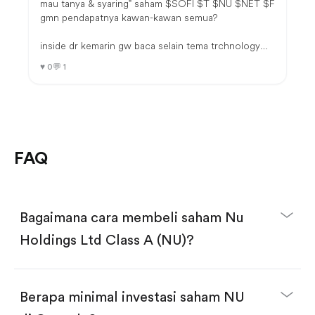
mau tanya & syaring" saham $SOFI $T $NU $NET $F
gmn pendapatnya kawan-kawan semua?
inside dr kemarin gw baca selain tema trchnology
saham diatas ini cukup menjanjikan untuk jangka
♥
0
💬
1
panjang/ mungkin bisa take profit dr perlembarnya
yg masih masuk diakal. kecuali $NET ya itu gw
nyempilin sendikit hehehe.
butuh inside nya dr kawan-kawan terimakasi :))🙏
FAQ
Bagaimana cara membeli saham Nu
Holdings Ltd Class A (NU)?
Berapa minimal investasi saham NU