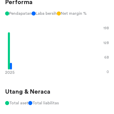
Performa
Pendapatan
Laba bersih
Net margin %
19B
12B
6B
0
2025
Utang & Neraca
Total aset
Total liabilitas