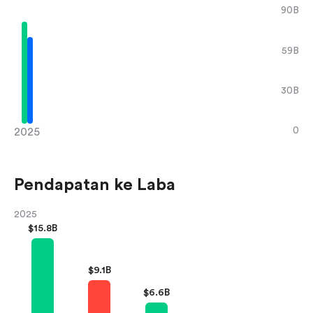
90B
59B
30B
0
2025
Pendapatan ke Laba
2025
$
15.8B
$
9.1B
$
6.6B