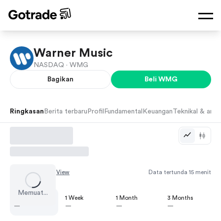
Warner Music
NASDAQ ·
WMG
Bagikan
Beli
WMG
Ringkasan
Berita terbaru
Profil
Fundamental
Keuangan
Teknikal & anali
Chart by
TradingView
Data tertunda 15 menit
Memuat...
1 Day
1 Week
1 Month
3 Months
—
—
—
—