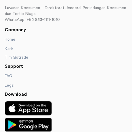
Layanan Konsumen – Direktorat Jenderal Perlindungan Konsumen
dan Tertib Niaga
WhatsApp: +62 853-1111-1010
Company
Home
Karir
Tim Gotrade
Support
FAQ
Legal
Download