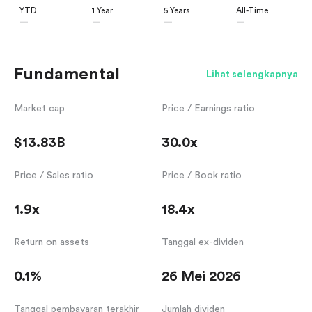
YTD
1 Year
5 Years
All-Time
—
—
—
—
Fundamental
Lihat selengkapnya
Market cap
Price / Earnings ratio
$13.83B
30.0x
Price / Sales ratio
Price / Book ratio
1.9x
18.4x
Return on assets
Tanggal ex-dividen
0.1%
26 Mei 2026
Tanggal pembayaran terakhir
Jumlah dividen