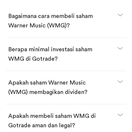
Bagaimana cara membeli saham
Warner Music (WMG)?
Berapa minimal investasi saham
WMG di Gotrade?
Download aplikasi Gotrade di App Store atau Play
Store.
Buka akun dan selesaikan KYC.
Apakah saham Warner Music
Lakukan deposit.
Cari kode "WMG", lalu klik "Trade".
(WMG) membagikan dividen?
Klik tombol "Buy".
Masukkan jumlah saham yang akan dibeli, terdapat
dua pilihan:
Beli saham WMG per jumlah saham.
Apakah membeli saham WMG di
Beli saham secara fractional dalam jumlah
dollar, bisa mulai dari $1.
Gotrade aman dan legal?
Swipe up untuk konfirmasi order, pembelian