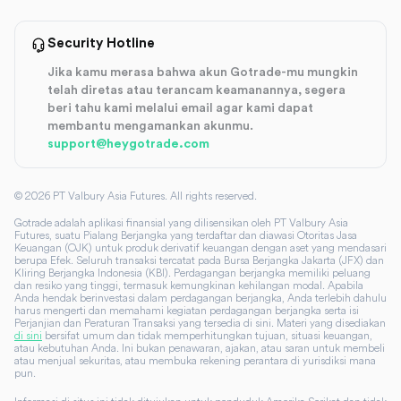
Security Hotline
Jika kamu merasa bahwa akun Gotrade-mu mungkin
telah diretas atau terancam keamanannya, segera
beri tahu kami melalui email agar kami dapat
membantu mengamankan akunmu.
support@heygotrade.com
©
2026
PT Valbury Asia Futures. All rights reserved.
Gotrade adalah aplikasi finansial yang dilisensikan oleh PT Valbury Asia
Futures, suatu Pialang Berjangka yang terdaftar dan diawasi Otoritas Jasa
Keuangan (OJK) untuk produk derivatif keuangan dengan aset yang mendasari
berupa Efek. Seluruh transaksi tercatat pada Bursa Berjangka Jakarta (JFX) dan
Kliring Berjangka Indonesia (KBI). Perdagangan berjangka memiliki peluang
dan resiko yang tinggi, termasuk kemungkinan kehilangan modal. Apabila
Anda hendak berinvestasi dalam perdagangan berjangka, Anda terlebih dahulu
harus mengerti dan memahami kegiatan perdagangan berjangka serta isi
Perjanjian dan Peraturan Transaksi yang tersedia di sini. Materi yang disediakan
di sini
bersifat umum dan tidak memperhitungkan tujuan, situasi keuangan,
atau kebutuhan Anda. Ini bukan penawaran, ajakan, atau saran untuk membeli
atau menjual sekuritas, atau membuka rekening perantara di yurisdiksi mana
pun.