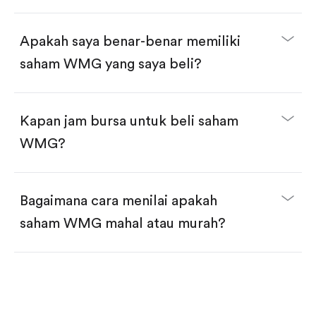
selesai!
Apakah saya benar-benar memiliki
saham WMG yang saya beli?
Kapan jam bursa untuk beli saham
WMG?
Bagaimana cara menilai apakah
saham WMG mahal atau murah?
Bandingkan valuasi (mis. P/E, P/S) dengan rata-rata
historis atau kompetitor.