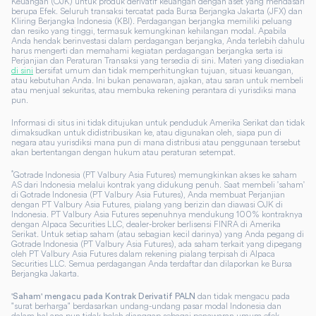
Keuangan (OJK) untuk produk derivatif keuangan dengan aset yang mendasari
berupa Efek. Seluruh transaksi tercatat pada Bursa Berjangka Jakarta (JFX) dan
Kliring Berjangka Indonesia (KBI). Perdagangan berjangka memiliki peluang
dan resiko yang tinggi, termasuk kemungkinan kehilangan modal. Apabila
Anda hendak berinvestasi dalam perdagangan berjangka, Anda terlebih dahulu
harus mengerti dan memahami kegiatan perdagangan berjangka serta isi
Perjanjian dan Peraturan Transaksi yang tersedia di sini. Materi yang disediakan
di sini
bersifat umum dan tidak memperhitungkan tujuan, situasi keuangan,
atau kebutuhan Anda. Ini bukan penawaran, ajakan, atau saran untuk membeli
atau menjual sekuritas, atau membuka rekening perantara di yurisdiksi mana
pun.
Informasi di situs ini tidak ditujukan untuk penduduk Amerika Serikat dan tidak
dimaksudkan untuk didistribusikan ke, atau digunakan oleh, siapa pun di
negara atau yurisdiksi mana pun di mana distribusi atau penggunaan tersebut
akan bertentangan dengan hukum atau peraturan setempat.
*
Gotrade Indonesia (PT Valbury Asia Futures) memungkinkan akses ke saham
AS dari Indonesia melalui kontrak yang didukung penuh. Saat membeli 'saham'
di Gotrade Indonesia (PT Valbury Asia Futures), Anda membuat Perjanjian
dengan PT Valbury Asia Futures, pialang yang berizin dan diawasi OJK di
Indonesia. PT Valbury Asia Futures sepenuhnya mendukung 100% kontraknya
dengan Alpaca Securities LLC, dealer-broker berlisensi FINRA di Amerika
Serikat. Untuk setiap saham (atau sebagian kecil darinya) yang Anda pegang di
Gotrade Indonesia (PT Valbury Asia Futures), ada saham terkait yang dipegang
oleh PT Valbury Asia Futures dalam rekening pialang terpisah di Alpaca
Securities LLC. Semua perdagangan Anda terdaftar dan dilaporkan ke Bursa
Berjangka Jakarta.
dan tidak mengacu pada
'Saham' mengacu pada Kontrak Derivatif PALN
"surat berharga" berdasarkan undang-undang pasar modal Indonesia dan
dalam hal apa pun tidak boleh dianggap sebagai penawaran umum efek.