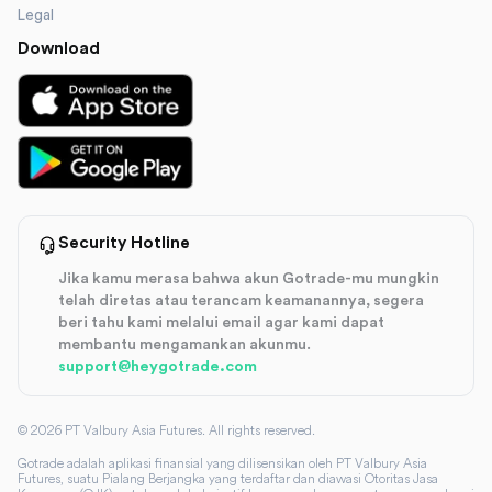
Legal
Download
Security Hotline
Jika kamu merasa bahwa akun Gotrade-mu mungkin
telah diretas atau terancam keamanannya, segera
beri tahu kami melalui email agar kami dapat
membantu mengamankan akunmu.
support@heygotrade.com
©
2026
PT Valbury Asia Futures. All rights reserved.
Gotrade adalah aplikasi finansial yang dilisensikan oleh PT Valbury Asia
Futures, suatu Pialang Berjangka yang terdaftar dan diawasi Otoritas Jasa