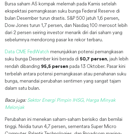
Bursa saham AS kompak melemah pada Kamis setelah
ekspektasi pemangkasan suku bunga Federal Reserve di
bulan Desember turun drastis. S&P 500 jatuh 1,6 persen,
Dow Jones turun 1,7 persen, dan Nasdaq 100 merosot lebih
dari 2 persen seiring investor menarik diri dari saham yang
sebelumnya mendorong pasar ke rekor terbaru.
Data CME FedWatch
menunjukkan potensi pemangkasan
suku bunga Desember kini berada di
, jauh lebih
50,7 persen
rendah dibanding
pada 13 Oktober. Pasar kini
95,5 persen
terbelah antara potensi pemangkasan atau penahanan suku
bunga, menandai perubahan sentimen yang sangat tajam
dalam satu bulan.
Baca juga:
Sektor Energi Pimpin IHSG, Harga Minyak
Melonjak
Perubahan ini menekan saham-saham berisiko dan bernilai
tinggi. Nvidia turun 4,7 persen, sementara Super Micro
Computer, Palantir Technologies, dan Broadcom masing-