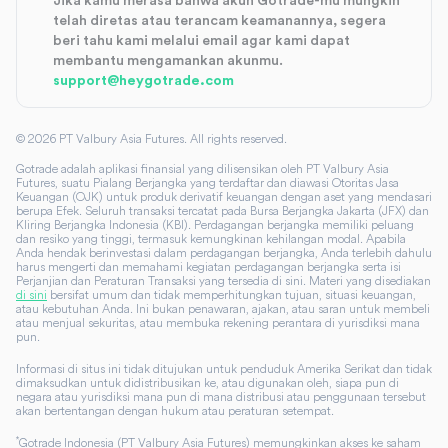
Jika kamu merasa bahwa akun Gotrade-mu mungkin
telah diretas atau terancam keamanannya, segera
beri tahu kami melalui email agar kami dapat
membantu mengamankan akunmu.
support@heygotrade.com
©
2026
PT Valbury Asia Futures. All rights reserved.
Gotrade adalah aplikasi finansial yang dilisensikan oleh PT Valbury Asia
Futures, suatu Pialang Berjangka yang terdaftar dan diawasi Otoritas Jasa
Keuangan (OJK) untuk produk derivatif keuangan dengan aset yang mendasari
berupa Efek. Seluruh transaksi tercatat pada Bursa Berjangka Jakarta (JFX) dan
Kliring Berjangka Indonesia (KBI). Perdagangan berjangka memiliki peluang
dan resiko yang tinggi, termasuk kemungkinan kehilangan modal. Apabila
Anda hendak berinvestasi dalam perdagangan berjangka, Anda terlebih dahulu
harus mengerti dan memahami kegiatan perdagangan berjangka serta isi
Perjanjian dan Peraturan Transaksi yang tersedia di sini. Materi yang disediakan
di sini
bersifat umum dan tidak memperhitungkan tujuan, situasi keuangan,
atau kebutuhan Anda. Ini bukan penawaran, ajakan, atau saran untuk membeli
atau menjual sekuritas, atau membuka rekening perantara di yurisdiksi mana
pun.
Informasi di situs ini tidak ditujukan untuk penduduk Amerika Serikat dan tidak
dimaksudkan untuk didistribusikan ke, atau digunakan oleh, siapa pun di
negara atau yurisdiksi mana pun di mana distribusi atau penggunaan tersebut
akan bertentangan dengan hukum atau peraturan setempat.
*
Gotrade Indonesia (PT Valbury Asia Futures) memungkinkan akses ke saham