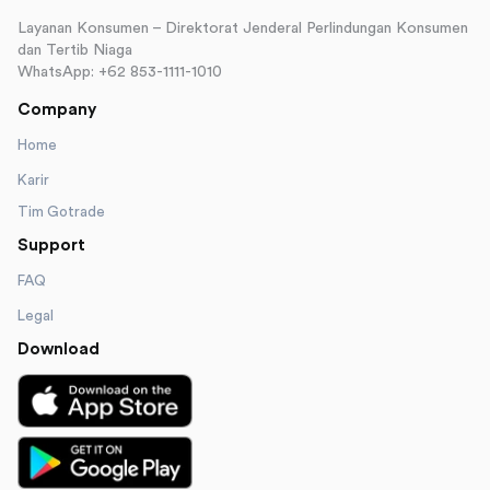
Layanan Konsumen – Direktorat Jenderal Perlindungan Konsumen
dan Tertib Niaga
WhatsApp: +62 853-1111-1010
Company
Home
Karir
Tim Gotrade
Support
FAQ
Legal
Download