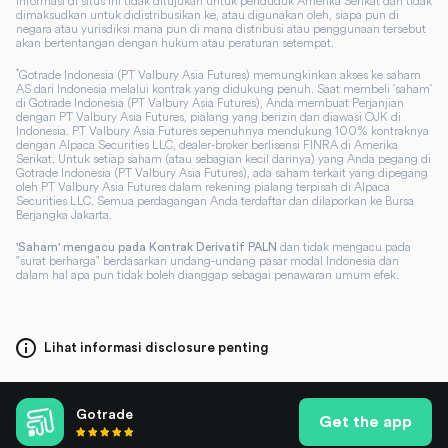
Informasi di situs ini tidak ditujukan untuk penduduk Amerika Serikat dan tidak
dimaksudkan untuk didistribusikan ke, atau digunakan oleh, siapa pun di
negara atau yurisdiksi mana pun di mana distribusi atau penggunaan tersebut
akan bertentangan dengan hukum atau peraturan setempat.
*
Gotrade Indonesia (PT Valbury Asia Futures) memungkinkan akses ke saham
AS dari Indonesia melalui kontrak yang didukung penuh. Saat membeli 'saham'
di Gotrade Indonesia (PT Valbury Asia Futures), Anda membuat Perjanjian
dengan PT Valbury Asia Futures, pialang yang berizin dan diawasi OJK di
Indonesia. PT Valbury Asia Futures sepenuhnya mendukung 100% kontraknya
dengan Alpaca Securities LLC, dealer-broker berlisensi FINRA di Amerika
Serikat. Untuk setiap saham (atau sebagian kecil darinya) yang Anda pegang di
Gotrade Indonesia (PT Valbury Asia Futures), ada saham terkait yang dipegang
oleh PT Valbury Asia Futures dalam rekening pialang terpisah di Alpaca
Securities LLC. Semua perdagangan Anda terdaftar dan dilaporkan ke Bursa
Berjangka Jakarta.
dan tidak mengacu pada
'Saham' mengacu pada Kontrak Derivatif PALN
"surat berharga" berdasarkan undang-undang pasar modal Indonesia dan
dalam hal apa pun tidak boleh dianggap sebagai penawaran umum efek.
Lihat informasi disclosure penting
Gotrade
Get the app