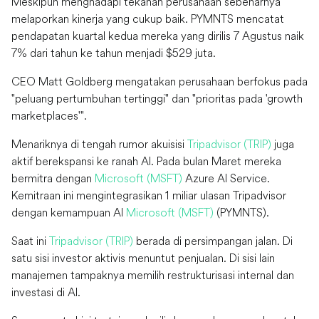
Meskipun menghadapi tekanan perusahaan sebenarnya
melaporkan kinerja yang cukup baik. PYMNTS mencatat
pendapatan kuartal kedua mereka yang dirilis 7 Agustus naik
7% dari tahun ke tahun menjadi $529 juta.
CEO Matt Goldberg mengatakan perusahaan berfokus pada
"peluang pertumbuhan tertinggi" dan "prioritas pada 'growth
marketplaces'".
Menariknya di tengah rumor akuisisi
Tripadvisor (TRIP)
juga
aktif berekspansi ke ranah AI. Pada bulan Maret mereka
bermitra dengan
Microsoft (MSFT)
Azure AI Service.
Kemitraan ini mengintegrasikan 1 miliar ulasan Tripadvisor
dengan kemampuan AI
Microsoft (MSFT)
(PYMNTS).
Saat ini
Tripadvisor (TRIP)
berada di persimpangan jalan. Di
satu sisi investor aktivis menuntut penjualan. Di sisi lain
manajemen tampaknya memilih restrukturisasi internal dan
investasi di AI.