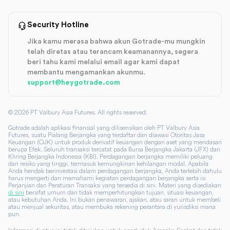
Security Hotline
Jika kamu merasa bahwa akun Gotrade-mu mungkin
telah diretas atau terancam keamanannya, segera
beri tahu kami melalui email agar kami dapat
membantu mengamankan akunmu.
support@heygotrade.com
©
2026
PT Valbury Asia Futures. All rights reserved.
Gotrade adalah aplikasi finansial yang dilisensikan oleh PT Valbury Asia
Futures, suatu Pialang Berjangka yang terdaftar dan diawasi Otoritas Jasa
Keuangan (OJK) untuk produk derivatif keuangan dengan aset yang mendasari
berupa Efek. Seluruh transaksi tercatat pada Bursa Berjangka Jakarta (JFX) dan
Kliring Berjangka Indonesia (KBI). Perdagangan berjangka memiliki peluang
dan resiko yang tinggi, termasuk kemungkinan kehilangan modal. Apabila
Anda hendak berinvestasi dalam perdagangan berjangka, Anda terlebih dahulu
harus mengerti dan memahami kegiatan perdagangan berjangka serta isi
Perjanjian dan Peraturan Transaksi yang tersedia di sini. Materi yang disediakan
di sini
bersifat umum dan tidak memperhitungkan tujuan, situasi keuangan,
atau kebutuhan Anda. Ini bukan penawaran, ajakan, atau saran untuk membeli
atau menjual sekuritas, atau membuka rekening perantara di yurisdiksi mana
pun.