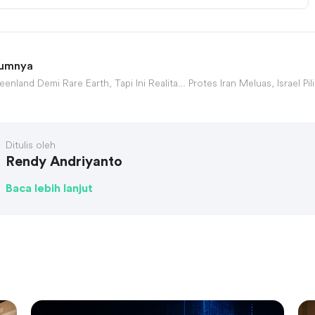
lumnya
Trump Incar Greenland Demi Rare Earth, Tapi Ini Realitas Pahitnya
Ditulis oleh
Rendy Andriyanto
Baca lebih lanjut