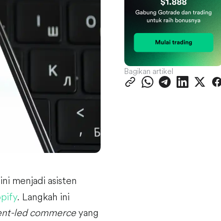
Bagikan artikel
ni menjadi asisten
pify
. Langkah ini
ent-led commerce
yang