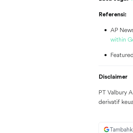
Referensi:
AP New
within G
Featured
Disclaimer
PT Valbury A
derivatif ke
Tambahk