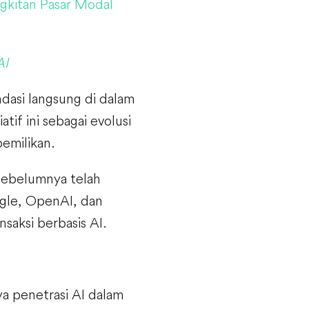
gkitan Pasar Modal
AI
asi langsung di dalam
tif ini sebagai evolusi
pemilikan.
sebelumnya telah
gle, OpenAI, dan
saksi berbasis AI.
ya penetrasi AI dalam